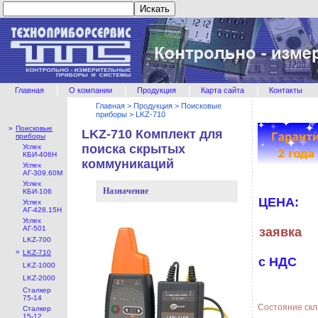
|
|
|
|
Главная
О компании
Продукция
Карта сайта
Контакты
Главная
>
Продукция
>
Поисковые
приборы
>
LKZ-710
»
Поисковые
LKZ-710 Комплект для
приборы
поиска скрытых
Успех
КБИ-406Н
коммуникаций
Успех
АГ-309.60М
Успех
Назначение
КБИ-106
ЦЕНА:
Успех
АГ-428.15Н
Успех
АГ-501
заявка
LKZ-700
»
LKZ-710
с НДС
LKZ-1000
LKZ-2000
Сталкер
75-14
Состояние скл
Сталкер
15-12