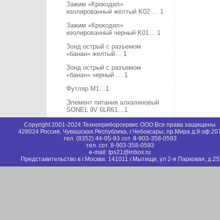
Зажим «Крокодил»
изолированный жёлтый K02 … 1
Зажим «Крокодил»
изолированный черный K01… 1
Зонд острый с разъемом
«банан» желтый… 1
Зонд острый с разъемом
«банан» черный … 1
Футляр М1…1
Элемент питания алкалиновый
SONEL 9V 6LR61…1
Copyright 2001-2024 Техноприборсервис ООО Все права защищены
428024 Россия, Чувашская Республика, г.Чебоксары, пр.Мира д.9 оф.20
тел. (8352) 44-05-93 сот. 8-903-358-0593
тел. сот. 8-903-358-0593
e-mail: tps21@inbox.ru
Представительство в г.Москва: 141011 г.Мытищи, ул 2-я Парковая, д.25