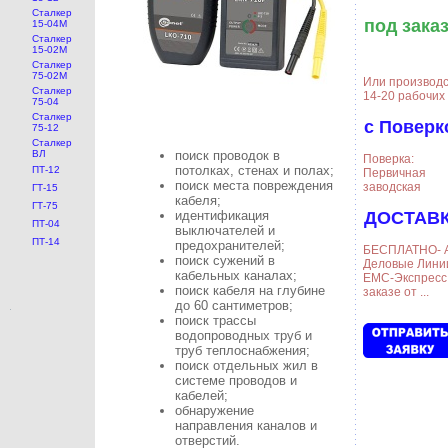
Сталкер
под зака
15-04М
Сталкер
15-02М
Сталкер
75-02М
Или производ
Сталкер
14-20 рабочих
75-04
Сталкер
с Поверк
75-12
Сталкер
ВЛ
поиск проводок в
Поверка:
потолках, стенах и полах;
ПТ-12
Первичная
поиск места повреждения
заводская
ГТ-15
кабеля;
ГТ-75
ДОСТАВК
идентификация
ПТ-04
выключателей и
ПТ-14
предохранителей;
БЕСПЛАТНО- 
поиск сужений в
Деловые Линии
кабельных каналах;
ЕМС-Экспресс
поиск кабеля на глубине
заказе от ...
до 60 сантиметров;
поиск трассы
водопроводных труб и
труб теплоснабжения;
поиск отдельных жил в
системе проводов и
кабелей;
обнаружение
направления каналов и
отверстий.