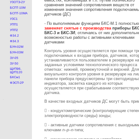
емкостях, контейнерах и т.п. путем логического
УЗОТЭ-2У
сравнения значений сопротивления веществ от
БСПТ-10М
изменения значения сопротивления подключаем
БСПТ-10МА
датчиков (ДС)
УЗС1
- По выполняемым функциям БКС-М.1 полностью
УПП1
заменяет снятые с производства
приборы БКС
УПП2
БКС-3 и БКС-3И
, отличаясь от них дополнительн
Ф34.2
возможностью работы с активными ключевыми
Ф34.3
датчиками
БУН-02М
Контроль уровня осуществляется при помощи тр
БУН-03М
подключаемых к входам прибора, датчиков, кото
ЗУ-05
устанавливаются пользователем в резервуаре н
ЗУ-50
заданных условиями технологического процесса
ЩУП96,
отметках: нижней, промежуточной и верхней. Для
ЩУП120
визуального контроля уровня в резервуаре на ли
БКСм1
панели прибора предусмотрены три светодиодны
ФЭСП-2Р
индикатора, засветка каждого из которых
осуществляется при срабатывании соответству
датчика.
В качестве входных датчиков ДС могут быть при
 - кондуктометрические (контролирующие степе
электропроводности среды) зонды;
 - активные датчики сопротивления с выходным
ключами
n
–
p–n
-типа;