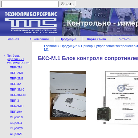
|
|
|
|
Главная
О компании
Продукция
Карта сайта
Контакты
Главная
>
Продукция
>
Приборы управления техпроцесса
М1
»
Приборы
БКС-М.1 Блок контроля сопротивле
управления
техпроцессами
ПБР-2М
ПБР-2М1
ПБР-2М2
ПБР-3А
ПБР-3М-9
ПБР-3М-16
ПБР-3
ПБР-3АН
ПБР10А
ФЦ-0610
ФЦ-0611
ФЦ-0620
ФЦ-0621