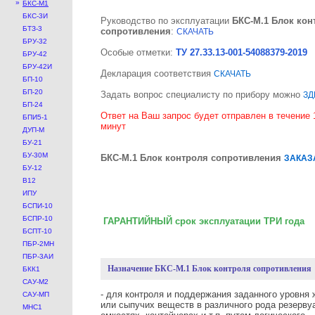
»
БКС-М1
БКС-3И
Руководство по эксплуатации
БКС-М.1 Блок кон
БТЗ-3
сопротивления
:
СКАЧАТЬ
БРУ-32
Особые отметки:
ТУ 27.33.13-001-54088379-2019
БРУ-42
БРУ-42И
Декларация соответствия
СКАЧАТЬ
БП-10
БП-20
Задать вопрос специалисту по прибору можно
ЗД
БП-24
Ответ на Ваш запрос будет отправлен в течение 
БПИ5-1
минут
ДУП-М
БУ-21
БУ-30М
БКС-М.1 Блок контроля сопротивления
ЗАКАЗ
БУ-12
В12
ИПУ
БСПИ-10
БСПР-10
ГАРАНТИЙНЫЙ срок эксплуатации ТРИ года
БСПТ-10
ПБР-2МН
ПБР-3АИ
Назначение БКС-М.1 Блок контроля сопротивления
БКК1
САУ-М2
- для контроля и поддержания заданного уровня
САУ-МП
или сыпучих веществ в различного рода резерву
МНС1