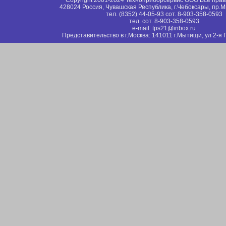
Copyright 2001-2024 Техноприборсервис ООО Все пр
428024 Россия, Чувашская Республика, г.Чебоксары, пр.М
тел. (8352) 44-05-93 сот. 8-903-358-0593
тел. сот. 8-903-358-0593
e-mail: tps21@inbox.ru
Представительство в г.Москва: 141011 г.Мытищи, ул 2-я 