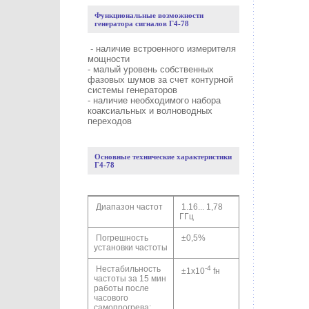
Функциональные возможности
генератора сигналов Г4-78
- наличие встроенного измерителя
мощности
- малый уровень собственных
фазовых шумов за счет контурной
системы генераторов
- наличие необходимого набора
коаксиальных и волноводных
переходов
Основные технические характеристики
Г4-78
Диапазон частот
1.16... 1,78
ГГц
Погрешность
±0,5%
установки частоты
Нестабильность
-4
±1х10
fн
частоты за 15 мин
работы после
часового
самопрогрева: