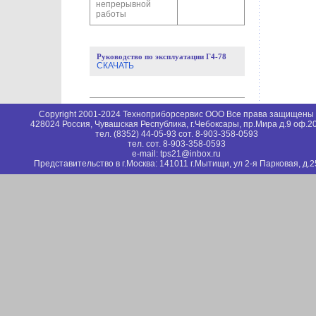
непрерывной
работы
Руководство по эксплуатации
Г4-78
СКАЧАТЬ
Copyright 2001-2024 Техноприборсервис ООО Все права защищены
428024 Россия, Чувашская Республика, г.Чебоксары, пр.Мира д.9 оф.2
тел. (8352) 44-05-93 сот. 8-903-358-0593
тел. сот. 8-903-358-0593
e-mail: tps21@inbox.ru
Представительство в г.Москва: 141011 г.Мытищи, ул 2-я Парковая, д.2