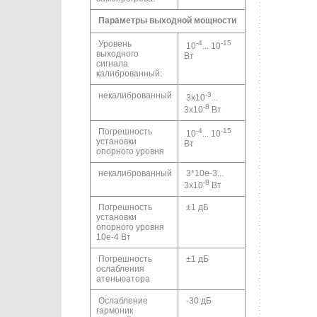
Параметры выходной мощности
Уровень
-4
-15
10
... 10
выходного
Вт
сигнала
калиброванный:
некалиброванный
-3
3x10
...
-8
3x10
Вт
Погрешность
-4
-15
10
... 10
установки
Вт
опорного уровня
некалиброванный
3*10е-3...
-8
3x10
Вт
Погрешность
±1 дБ
установки
опорного уровня
10е-4 Вт
Погрешность
±1 дБ
ослабления
атеньюатора
Ослабление
-30 дБ
гармоник