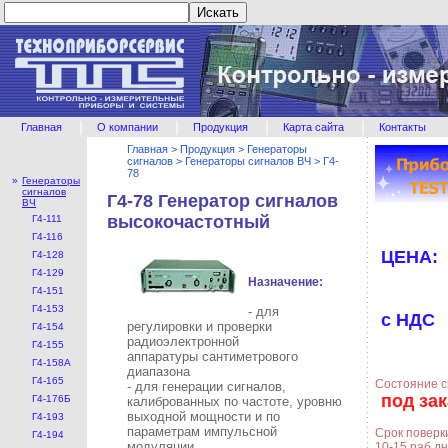
|
|
|
|
Главная
О компании
Продукция
Карта сайта
Контакты
Главная
>
Продукция
>
Генераторы
сигналов
>
Генераторы сигналов ВЧ
>
Г4-
78
»
Генераторы
сигналов
Г4-78 Генератор сигналов
ВЧ
высокочастотный
Г4-111
Г4-116
ЦЕНА:
Г4-128
Г4-129
Назначение:
Г4-151
Г4-153
- для
с НДС
регулировки и проверки
Г4-154
радиоэлектронной
Г4-155
аппаратуры сантиметрового
Г4-158А
диапазона
Г4-165
Состояние с
- для генерации сигналов,
под зак
Г4-176Б
калиброванных по частоте, уровню
выходной мощности и по
Г4-193
параметрам импульсной
Срок поверк
Г4-194
модуляции
10-15 раб.д