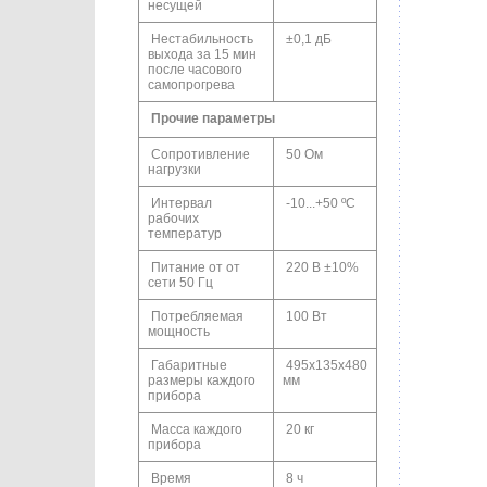
несущей
Нестабильность
±0,1 дБ
выхода за 15 мин
после часового
самопрогрева
Прочие параметры
Сопротивление
50 Ом
нагрузки
Интервал
-10...+50 ºС
рабочих
температур
Питание от от
220 В ±10%
сети 50 Гц
Потребляемая
100 Вт
мощность
Габаритные
495х135х480
размеры каждого
мм
прибора
Масса каждого
20 кг
прибора
Время
8 ч