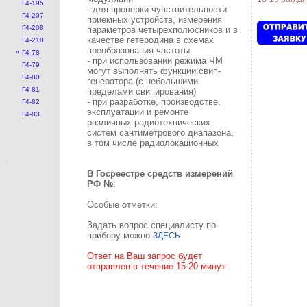
Г4-195
- для проверки чувствительности
Г4-207
приемных устройств, измерения
Г4-208
параметров четырехполюсников и в
качестве гетеродина в схемах
Г4-218
преобразования частоты
»
Г4-78
- при использовании режима ЧМ
Г4-79
могут выполнять функции свип-
Г4-80
генератора (с небольшими
Г4-81
пределами свипирования)
- при разработке, производстве,
Г4-82
эксплуатации и ремонте
Г4-83
различных радиотехнических
систем сантиметрового диапазона,
в том числе радиолокационных
В Госреестре средств измерений
РФ №
:
Особые отметки:
Задать вопрос специалисту по
прибору можно
ЗДЕСЬ
Ответ на Ваш запрос будет
отправлен в течение 15-20 минут