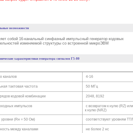
ьные возможности
ляет собой 16-канальный синфазный импульсный генератор кодовых
ельностей изменяемой структуры со встроенной микроЭВМ
нические характеристики генератора сигналов Г5-80
о каналов
4-16
ная тактовая частота
50 МГц
рядов кодовой комбинации
2048, 8192
ходных импульсов
с возвратом к нулю (RZ) ил
к нулю (NRZ)
уровни (Rн = 50 Ом)
соответствуют уровням ТТ
ость между каналами
не более 2 нс