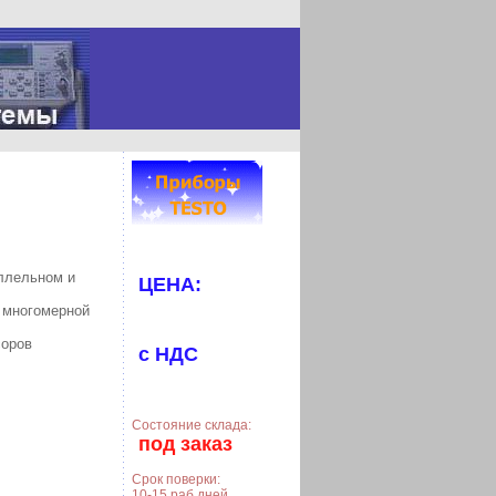
аллельном и
ЦЕНА:
 многомерной
соров
с НДС
Состояние склада:
под заказ
Срок поверки:
10-15 раб.дней