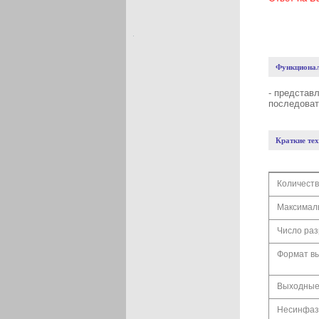
Функционал
- представ
последоват
Краткие тех
Количеств
Максималь
Число раз
Формат вы
Выходные 
Несинфазн