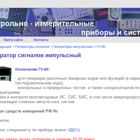
|
Карта сайта
Контакты
одукция
>
Генераторы сигналов
>
Генераторы импульсные
>
Г5-80
ератор сигналов импульсный
Назначение Г5-80:
- для генерации различных бинарных кодов или функций (в пар
последовательном коде),
контрольных и проверочных тестов, а также синхросигналов по
 диаграмме
ерки и контроля многовходовых ИС, СИС, БИС, в том числе микропроцес
ронизации сложных импульсных систем
тре средств измерений РФ №
:
етки:
рос специалисту по прибору можно
ЗДЕСЬ
аш запрос будет отправлен в течение 15-20 минут