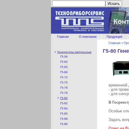
|
|
|
Главная
О компании
Продукция
Главная
>
Пр
Г5-80 Ген
»
Генераторы импульсные
Г5-56
Г5-60
Г5-63
Г5-66
Г5-72
Г5-75
временной
Г5-78
- для пров
Г5-79
- для синх
»
Г5-80
В Госреес
Г5-82
Г5-84
Особые отм
Г5-85
Г5-88
Задать воп
Г5-89
Ответ на В