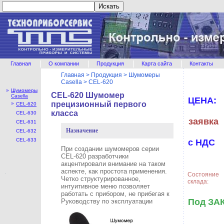
|
|
|
|
Главная
О компании
Продукция
Карта сайта
Контакты
Главная
>
Продукция
>
Шумомеры
Casella
>
CEL-620
»
Шумомеры
CEL-620 Шумомер
Casella
ЦЕНА:
прецизионный первого
»
CEL-620
класса
CEL-630
заявка
CEL-631
Назначение
CEL-632
CEL-633
с НДС
При создании шумомеров серии
CEL-620 разработчики
акцентировали внимание на таком
аспекте, как простота применения.
Состояние
Четко структурированное,
склада:
интуитивное меню позволяет
работать с прибором, не прибегая к
Под ЗА
Руководству по эксплуатации