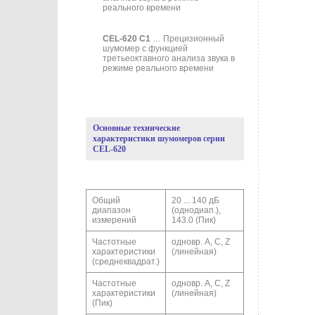
реального времени
CEL-620 C1
… Прецизионный
шумомер с функцией
третьеоктавного анализа звука в
режиме реального времени
Основные технические
характеристики шумомеров серии
CEL-620
Общий
20 ... 140 дБ
диапазон
(однодиап.),
измерений
143.0 (Пик)
Частотные
одновр. A, С, Z
характеристики
(линейная)
(среднеквадрат.)
Частотные
одновр. A, С, Z
характеристики
(линейная)
(Пик)