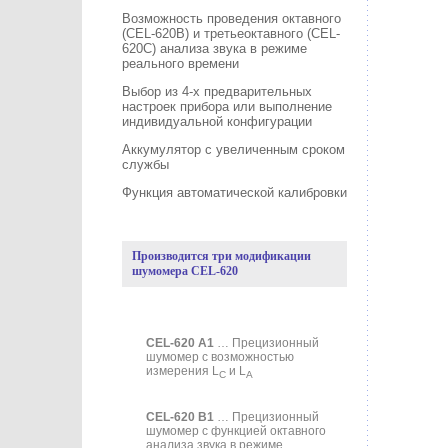
Возможность проведения октавного
(CEL-620B) и третьеоктавного (CEL-
620C) анализа звука в режиме
реального времени
Выбор из 4-х предварительных
настроек прибора или выполнение
индивидуальной конфигурации
Аккумулятор с увеличенным сроком
службы
Функция автоматической калибровки
Производится три модификации
шумомера CEL-620
CEL-620 A1
… Прецизионный
шумомер c возможностью
измерения L
и L
C
A
CEL-620 B1
… Прецизионный
шумомер с функцией октавного
анализа звука в режиме