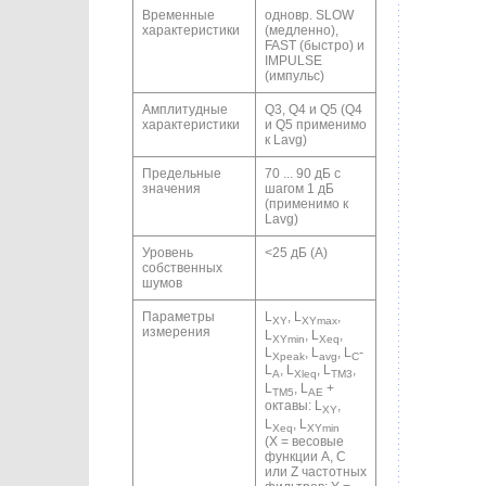
Временные
одновр. SLOW
характеристики
(медленно),
FAST (быстро) и
IMPULSE
(импульс)
Амплитудные
Q3, Q4 и Q5 (Q4
характеристики
и Q5 применимо
к Lavg)
Предельные
70 ... 90 дБ с
значения
шагом 1 дБ
(применимо к
Lavg)
Уровень
<25 дБ (А)
собственных
шумов
Параметры
L
, L
,
XY
XYmax
измерения
L
, L
,
XYmin
Xeq
L
, L
, L
-
Xpeak
avg
C
L
, L
, L
,
A
Xleq
TM3
L
, L
+
TM5
AE
октавы: L
,
XY
L
, L
Xeq
XYmin
(X = весовые
функции A, C
или Z частотных