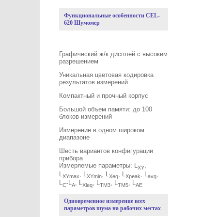
Функциональные особенности CEL-
620 Шумомер
Графический ж/к дисплей с высоким
разрешением
Уникальная цветовая кодировка
результатов измерений
Компактный и прочный корпус
Большой объем памяти: до 100
блоков измерений
Измерение в одном широком
диапазоне
Шесть вариантов конфигурации
прибора
Измеряемые параметры: L
,
XY
L
, L
, L
, L
, L
,
XYmax
XYmin
Xeq
Xpeak
avg
L
-L
, L
, L
, L
, L
C
A
Xleq
TM3
TM5
AE
Одновременное измерение всех
параметров шума на рабочих местах