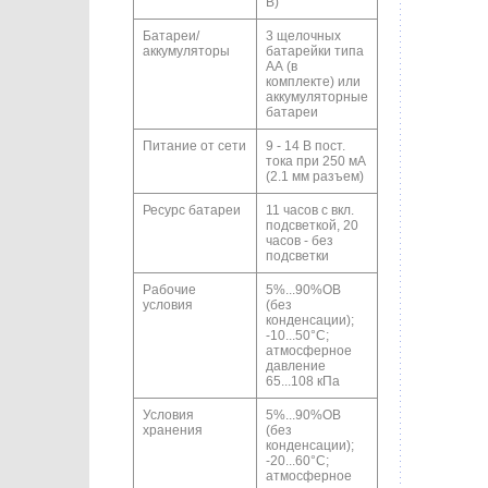
B)
Батареи/
3 щелочных
аккумуляторы
батарейки типа
АА (в
комплекте) или
аккумуляторные
батареи
Питание от сети
9 - 14 В пост.
тока при 250 мА
(2.1 мм разъем)
Ресурс батареи
11 часов с вкл.
подсветкой, 20
часов - без
подсветки
Рабочие
5%...90%ОВ
условия
(без
конденсации);
-10...50°С;
атмосферное
давление
65...108 кПа
Условия
5%...90%ОВ
хранения
(без
конденсации);
-20...60°С;
атмосферное