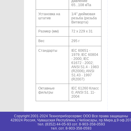
давление
65...108 кПа
Установка на
1/4” дюймовая
штатив
резьба (резьба
Витворта)
Размер (мм)
72 х 229 х 31
Вес
295 г
Стандарты
IEC 60651 -
1979; IEC 60804
- 2000; IEC
61672 - 2002;
ANSI S1.4 - 1983
(R2006); ANSI
S1.43 - 1997
(R2007)
Октавные
IEC 61260 Класс
фильтры
0; ANSI S1. 11-
2004
Copyright 2001-2024 Техноприборсервис ООО Все права защищены
428024 Россия, Чувашская Республика, г.Чебоксары, пр.Мира д.9 оф.20
тел. (8352) 44-05-93 сот. 8-903-358-0593
тел. сот. 8-903-358-0593