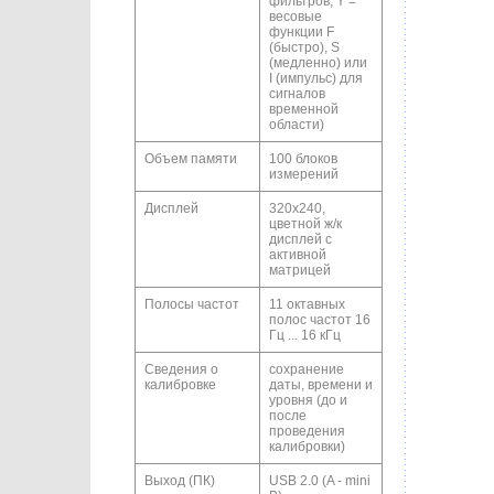
фильтров; Y =
весовые
функции F
(быстро), S
(медленно) или
I (импульс) для
сигналов
временной
области)
Объем памяти
100 блоков
измерений
Дисплей
320х240,
цветной ж/к
дисплей с
активной
матрицей
Полосы частот
11 октавных
полос частот 16
Гц ... 16 кГц
Сведения о
сохранение
калибровке
даты, времени и
уровня (до и
после
проведения
калибровки)
Выход (ПК)
USB 2.0 (A - mini