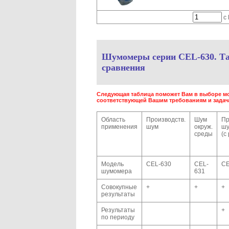
с 
Шумомеры серии CEL-630. Т
сравнения
Следующая таблица поможет Вам в выборе м
соответствующей Вашим требованиям и задач
Область
Производств.
Шум
Пр
применения
шум
окруж.
ш
среды
(с
Модель
CEL-630
CEL-
CE
шумомера
631
Совокупные
+
+
+
результаты
Результаты
+
по периоду