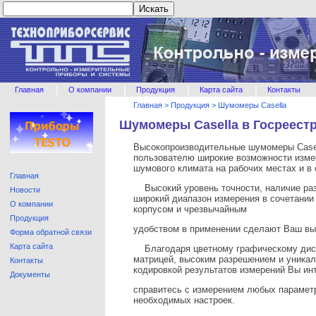
|
|
|
|
Главная
О компании
Продукция
Карта сайта
Контакты
Главная
>
Продукция
>
Шумомеры Casella
Шумомеры Casella в Госреест
Высокопроизводительные шумомеры Case
пользователю широкие возможности изме
шумового климата на рабочих местах и в
Главная
Высокий уровень точности, наличие ра
Новости
широкий диапазон измерения в сочетании
О компании
корпусом и чрезвычайным
Продукция
удобством в применении сделают Ваш вы
Форма обратной связи
Карта сайта
Благодаря цветному графическому дис
матрицей, высоким разрешением и уникал
Контакты
кодировкой результатов измерений Вы ин
Документы
справитесь с измерением любых парамет
необходимых настроек.