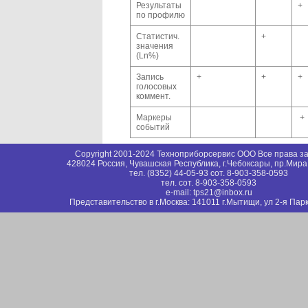
Результаты
+
по профилю
Статистич.
+
значения
(Ln%)
Запись
+
+
+
голосовых
коммент.
Маркеры
+
событий
Copyright 2001-2024 Техноприборсервис ООО Все права 
428024 Россия, Чувашская Республика, г.Чебоксары, пр.Мира
тел. (8352) 44-05-93 сот. 8-903-358-0593
тел. сот. 8-903-358-0593
e-mail: tps21@inbox.ru
Представительство в г.Москва: 141011 г.Мытищи, ул 2-я Парк