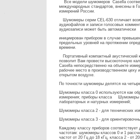
Все модели шумомеров Casella соотве
международных стандартов, внесены в Го
измерений России.
Шумомеры серии CEL-630 отличает возм
аудиофайлов и записи голосовых коммен
аудиозаписи может быть автоматически
инициирован прибором в случае превыше
предельных уровней на протяжении опре
времени.
Портативный компактный акустический к
позволит Вам провести высокоточную ка
Casella непосредственно на объекте изме
рабочее место в производственном цеху и
открытом воздухе.
По точности шумомеры делятся на четыре к
Шумомеры класса 0 используются как об
измерения; приборы класса Шумомеры к
лабораторных и натурных измерений;
Шумомеры класса 2 - для технических из
Шумомеры класса 3 - для ориентировочн
Каждому классу приборов соответствует 
частотам: шумомеры классов 0 и 1 рассч
частот от 20 Гц до 18 кГц, класса 2 - от 20