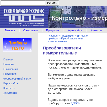
|
|
|
|
Главная
О компании
Продукция
Карта сайта
Контакты
Главная
>
Продукция
>
Щитовые
приборы
>
Преобразователи
измерительные
Преобразователи
измерительные
Главная
В настоящем разделе представлены
преобразователи измерительные,
Новости
поставляемые нашим предприятием.
О компании
Продукция
Вы можете в два клика заказать
любую модель.
Форма обратной связи
Карта сайта
Наши менеджеры свяжутся с Вами
Контакты
для оформления заказа более
детально.
Документы
Задать вопрос специалисту по
прибору можно
ЗДЕСЬ