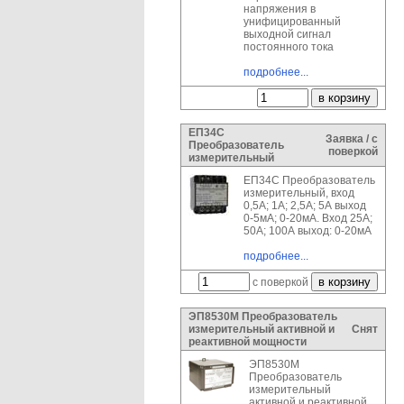
напряжения в
унифицированный
выходной сигнал
постоянного тока
подробнее...
ЕП34С
Заявка / с
Преобразователь
поверкой
измерительный
ЕП34С Преобразователь
измерительный, вход
0,5А; 1А; 2,5А; 5А выход
0-5мА; 0-20мА. Вход 25А;
50А; 100А выход: 0-20мА
подробнее...
с поверкой
ЭП8530М Преобразователь
измерительный активной и
Снят
реактивной мощности
ЭП8530М
Преобразователь
измерительный
активной и реактивной