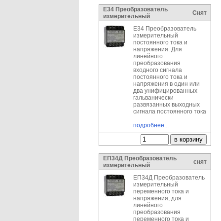
Е34 Преобразователь
Снят
измерительный
Е34 Преобразователь
измерительный
постоянного тока и
напряжения. Для
линейного
преобразования
входного сигнала
постоянного тока и
напряжения в один или
два унифицированных
гальванически
развязанных выходных
сигнала постоянного тока
подробнее...
ЕП34Д Преобразователь
снят
измерительный
ЕП34Д Преобразователь
измерительный
переменного тока и
напряжения, для
линейного
преобразования
переменного тока и