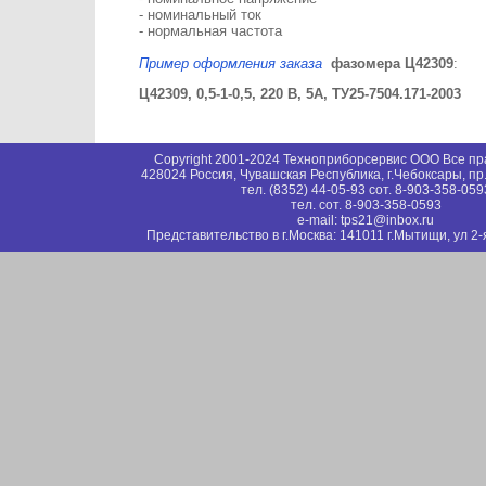
- номинальный ток
- нормальная частота
Пример оформления заказа
фазомера Ц42309
:
Ц42309, 0,5-1-0,5, 220 В, 5А, ТУ25-7504.171-2003
Copyright 2001-2024 Техноприборсервис ООО Все п
428024 Россия, Чувашская Республика, г.Чебоксары, пр
тел. (8352) 44-05-93 сот. 8-903-358-059
тел. сот. 8-903-358-0593
e-mail: tps21@inbox.ru
Представительство в г.Москва: 141011 г.Мытищи, ул 2-