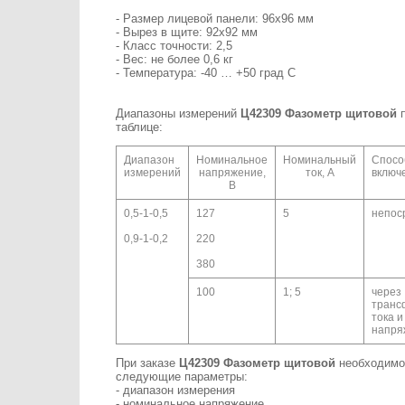
- Размер лицевой панели: 96х96 мм
- Вырез в щите: 92х92 мм
- Класс точности: 2,5
- Вес: не более 0,6 кг
- Температура: -40 … +50 град С
Диапазоны измерений
Ц42309 Фазометр
щитовой
таблице:
Диапазон
Номинальное
Номинальный
Спосо
измерений
напряжение,
ток, А
включ
В
0,5-1-0,5
127
5
непос
0,9-1-0,2
220
380
100
1; 5
через
транс
тока и
напря
При заказе
Ц42309 Фазометр
щитовой
необходимо
следующие параметры:
- диапазон измерения
- номинальное напряжение