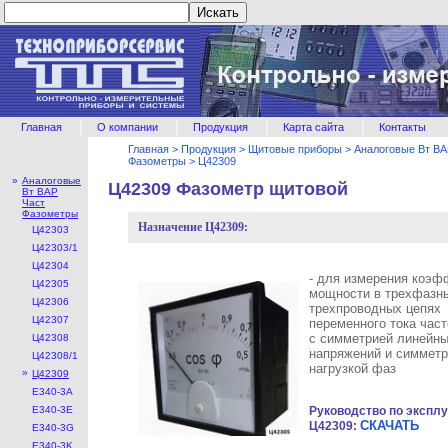
|
|
|
|
Главная
О компании
Продукция
Карта сайта
Контакты
Главная
>
Продукция
>
Щитовые приборы
>
Аналоговые Вт ВА
Фазометры
>
Ц42309
»
Аналоговые
Ц42309 Фазометр щитовой
Вт ВАР
Част
Фазометры
Назначение Ц42309:
Ц42303
Ц42303/1
Ц42304
- для измерения коэф
Ц42305
мощности в трехфазн
Ц42306
трехпроводных цепях
Ц42307
переменного тока част
с симметрией линейн
Ц42308
напряжений и симмет
Ц42308/1
нагрузкой фаз
»
Ц42309
E340-3A
E340-3E
Руководство по экспл
СКАЧАТЬ
Ц42309:
E340-3G
E340-3K