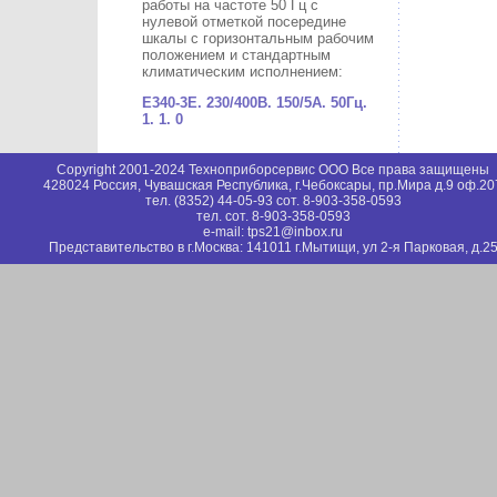
работы на частоте 50 Гц с
нулевой отметкой посередине
шкалы с горизонтальным рабочим
положением и стандартным
климатическим исполнением:
Е340-3E. 230/400В. 150/5А. 50Гц.
1. 1. 0
Copyright 2001-2024 Техноприборсервис ООО Все права защищены
428024 Россия, Чувашская Республика, г.Чебоксары, пр.Мира д.9 оф.20
тел. (8352) 44-05-93 сот. 8-903-358-0593
тел. сот. 8-903-358-0593
e-mail: tps21@inbox.ru
Представительство в г.Москва: 141011 г.Мытищи, ул 2-я Парковая, д.2