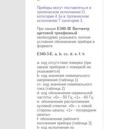
Приборы могут поставляться в
тропическом исполнении О,
категории 4.1и в тропическом
исполнении Т категории 3.
При заказе
E340-3
E
Ваттметр
щитовой трехфазный
необходимо указывать полное
условное обозначение прибора в
формате:
E340-3-
E.
a.
b.
cc.
d.
e.
f.
h
a- код отсутствия поверки (при
заказе приборов с поверкой не
указывается)
b- код значения номинального
напряжения (таблица 1)
cc- код значения номинального
тока (таблица 2)
d- код обозначения нормальной
частоты: «0» - 50 Гц; «1» - 60 Гц
e- обозначение расположения
нулевой отметки: «0» - с левой
стороны шкалы; «1» - посередине
шкалы»
f- обозначение рабочего
положения прибора (таблица 3)
h- код исполнения по