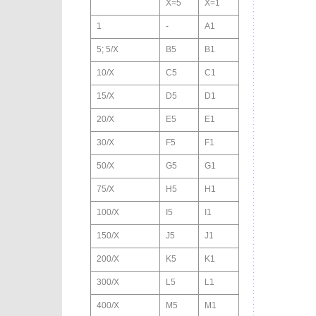
X=5
X=1
1
-
A1
5; 5/X
B5
B1
10/X
C5
C1
15/X
D5
D1
20/X
E5
E1
30/X
F5
F1
50/X
G5
G1
75/X
H5
H1
100/X
I5
I1
150/X
J5
J1
200/X
K5
K1
300/X
L5
L1
400/X
M5
M1