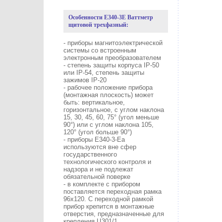
Особенности E340-3E Ваттметр
щитовой трехфазный:
- приборы магнитоэлектрической
системы со встроенным
электронным преобразователем
- степень защиты корпуса IP-50
или IP-54, степень защиты
зажимов IP-20
- рабочее положение прибора
(монтажная плоскость) может
быть: вертикальное,
горизонтальное, с углом наклона
15, 30, 45, 60, 75° (угол меньше
90°) или с углом наклона 105,
120° (угол больше 90°)
- приборы E340-3-Eа
используются вне сфер
государственного
технологического контроля и
надзора и не подлежат
обязательной поверке
- в комплекте с прибором
поставляется переходная рамка
96х120. С переходной рамкой
прибор крепится в монтажные
отверстия, предназначенные для
крепления Ц301/1