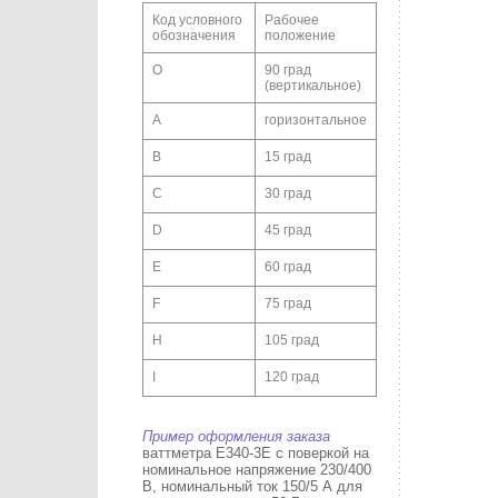
Код условного
Рабочее
обозначения
положение
O
90 град
(вертикальное)
A
горизонтальное
B
15 град
C
30 град
D
45 град
E
60 град
F
75 град
H
105 град
I
120 град
Пример оформления заказа
ваттметра E340-3E с поверкой на
номинальное напряжение 230/400
В, номинальный ток 150/5 А для