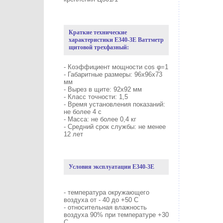
Краткие технические
характеристики
E340-3
E
Ваттметр
щитовой трехфазный:
- Коэффициент мощности cos φ=1
- Габаритные размеры: 96х96х73
мм
- Вырез в щите: 92х92 мм
- Класс точности: 1,5
- Время установления показаний:
не более 4 с
- Масса: не более 0,4 кг
- Средний срок службы: не менее
12 лет
Условия эксплуатации E340-3E
- температура окружающего
воздуха от - 40 до +50 С
- относительная влажность
воздуха 90% при температуре +30
С