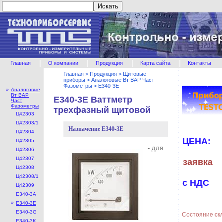
|
|
|
|
Главная
О компании
Продукция
Карта сайта
Контакты
Главная
>
Продукция
>
Щитовые
приборы
>
Аналоговые Вт ВАР Част
Фазометры
>
E340-3E
»
Аналоговые
Вт ВАР
E340-3E Ваттметр
Част
Фазометры
трехфазный щитовой
Ц42303
Ц42303/1
Назначение E340-3E
Ц42304
ЦЕНА:
Ц42305
- для
Ц42306
Ц42307
заявка
Ц42308
Ц42308/1
с НДС
Ц42309
E340-3A
»
E340-3E
E340-3G
Состояние ск
E340-3K