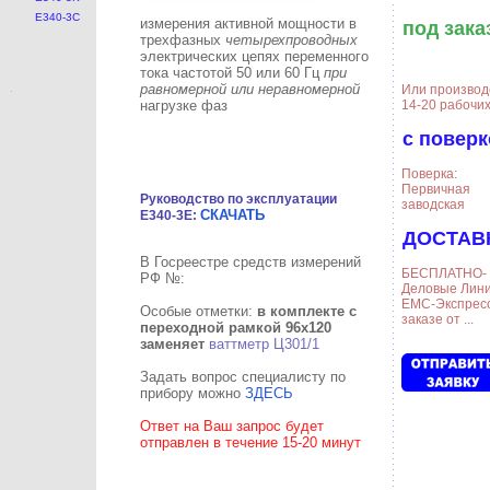
E340-3C
измерения активной мощности в
под зака
трехфазных
четырехпроводных
электрических цепях переменного
тока частотой 50 или 60 Гц
при
равномерной или неравномерной
Или производ
14-20 рабочи
нагрузке фаз
с поверк
Поверка:
Первичная
Руководство по эксплуатации
заводская
СКАЧАТЬ
E340-3E:
ДОСТАВ
В Госреестре средств измерений
БЕСПЛАТНО- 
РФ №:
Деловые Лини
ЕМС-Экспресс
Особые отметки:
в комплекте с
заказе от ...
переходной рамкой 96х120
заменяет
ваттметр Ц301/1
Задать вопрос специалисту по
прибору можно
ЗДЕСЬ
Ответ на Ваш запрос будет
отправлен в течение 15-20 минут