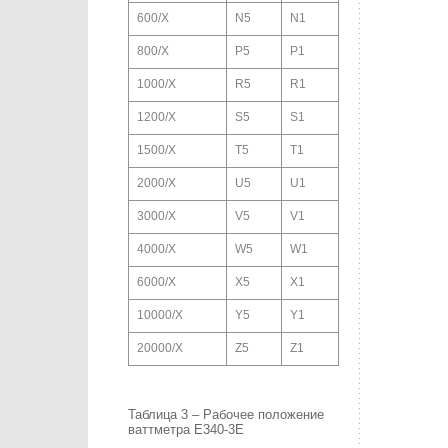
600/X
N5
N1
800/X
P5
P1
1000/X
R5
R1
1200/X
S5
S1
1500/X
T5
T1
2000/X
U5
U1
3000/X
V5
V1
4000/X
W5
W1
6000/X
X5
X1
10000/X
Y5
Y1
20000/X
Z5
Z1
Таблица 3 – Рабочее положение
ваттметра Е340-3Е