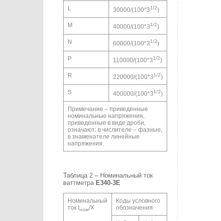
L
1/2
30000/(100*3
)
M
1/2
40000/(100*3
)
N
1/2
60000/(100*3
)
P
1/2
110000/(100*3
)
R
1/2
220000/(100*3
)
S
1/2
400000/(100*3
)
Примечание – приведенные
номинальные напряжения,
приведенные в виде дроби,
означают: в числителе – фазные,
в знаменателе линейные
напряжения.
Таблица 2 – Номинальный ток
ваттметра
E340-3
E
Номинальный
Коды условного
ток I
/X
обозначения
ном