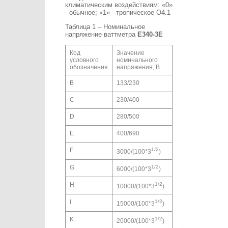
климатическим воздействиям: «0»
- обычное; «1» - тропическое О4.1
Таблица 1 – Номинальное
напряжение ваттметра
E340-3
E
Код
Значение
условного
номинального
обозначения
напряжения, В
B
133/230
C
230/400
D
280/500
E
400/690
F
1/2
3000/(100*3
)
G
1/2
6000/(100*3
)
H
1/2
10000/(100*3
)
I
1/2
15000/(100*3
)
K
1/2
20000/(100*3
)