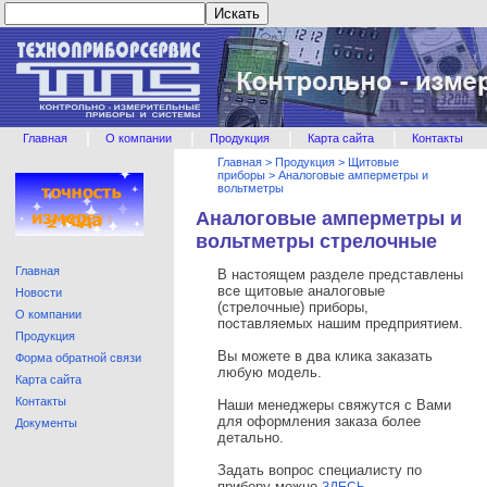
|
|
|
|
Главная
О компании
Продукция
Карта сайта
Контакты
Главная
>
Продукция
>
Щитовые
приборы
>
Аналоговые амперметры и
вольтметры
Аналоговые амперметры и
вольтметры стрелочные
Главная
В настоящем разделе представлены
все щитовые аналоговые
Новости
(стрелочные) приборы,
О компании
поставляемых нашим предприятием.
Продукция
Вы можете в два клика заказать
Форма обратной связи
любую модель.
Карта сайта
Контакты
Наши менеджеры свяжутся с Вами
для оформления заказа более
Документы
детально.
Задать вопрос специалисту по
прибору можно