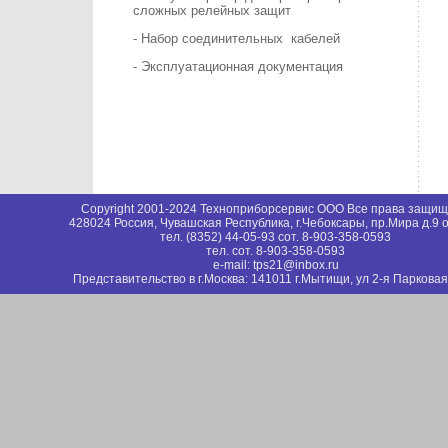
сложных релейных защит
- Набор соединительных кабелей
- Эксплуатационная документация
Copyright 2001-2024 Техноприборсервис ООО Все права защи
428024 Россия, Чувашская Республика, г.Чебоксары, пр.Мира д.9 
тел. (8352) 44-05-93 сот. 8-903-358-0593
тел. сот. 8-903-358-0593
e-mail: tps21@inbox.ru
Представительство в г.Москва: 141011 г.Мытищи, ул 2-я Парковая