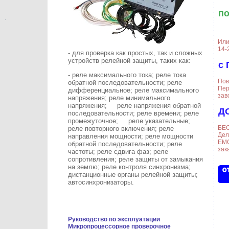
по
Или
14-
- для проверка как простых, так и сложных
устройств релейной защиты, таких как:
с 
- реле максимального тока; реле тока
Пов
обратной последовательности; реле
Пер
дифференциальное; реле максимального
зав
напряжения; реле минимального
напряжения; реле напряжения обратной
Д
последовательности; реле времени; реле
промежуточное; реле указательные;
БЕС
реле повторного включения; реле
Дел
направления мощности; реле мощности
ЕМС
обратной последовательности; реле
зака
частоты; реле сдвига фаз; реле
сопротивления; реле защиты от замыкания
на землю; реле контроля синхронизма;
дистанционные органы релейной защиты;
автосинхронизаторы.
Руководство по эксплуатации
Микропроцессорное проверочное