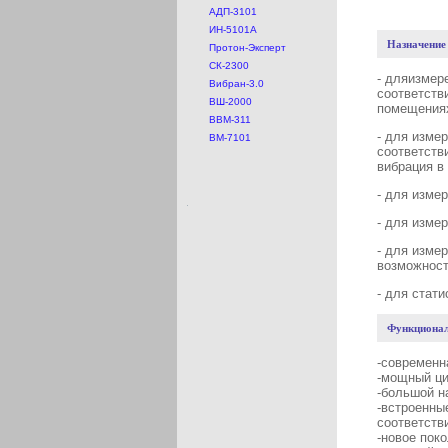
АДП-3101
ИН-5101А
Назначени
Протон-Эксперт
СК-2300
- для
измере
Вибран-3.0
соответств
ВШ-2000
помещениях
ВВМ-311
- для изме
ВМ-7101
соответств
вибрация в
- для изме
- для изме
- для изме
возможност
- для стат
Функционал
-современн
-мощный ци
-большой н
-встроенны
соответств
-новое пок