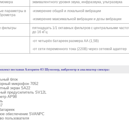
умомера
эквивалентного уровня звука, инфразвука, ультразвука
ые параметры в
-измерение общей и локальной вибрации
брометра
-измерение максимальной вибрации и дозы вибрации
е фильтры
пятнадцать 1/1 октавных фильтров с центральными частот
до 16 кГц
-от четырёх батареек размера АА (1,5В)
-от сети переменного тока (220В) через сетевой адаптер
мплект поставки Алгоритм-03 Шумомер, виброметр и анализатор спектра:
льный блок
торный микрофон 7052
итный экран SA22
ный предусилитель SV12L
метр AP98
ль
47
батареек
ное обеспечение SVANPC
тво пользователя