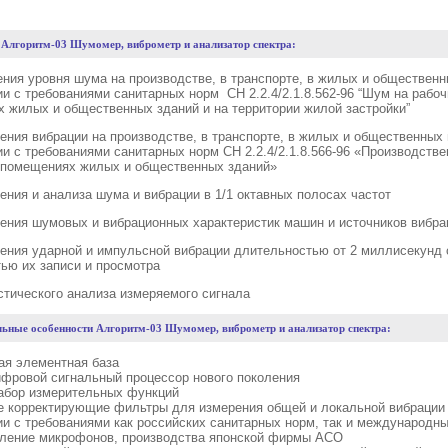
е
Алгоритм-03 Шумомер, виброметр и анализатор спектра
:
ния уровня шума на производстве, в транспорте, в жилых и общественн
ии с требованиями санитарных норм СН 2.2.4/2.1.8.562-96 “Шум на рабоч
 жилых и общественных зданий и на территории жилой застройки”
рения вибрации на производстве, в транспорте, в жилых и общественных
ии с требованиями санитарных норм СН 2.2.4/2.1.8.566-96 «Производстве
 помещениях жилых и общественных зданий»
рения и анализа шума и вибрации в 1/1 октавных полосах частот
рения шумовых и вибрационных характеристик машин и источников вибра
рения ударной и импульсной вибрации длительностью от 2 миллисекунд 
ью их записи и просмотра
истического анализа измеряемого сигнала
ьные особенности
Алгоритм-03 Шумомер, виброметр и анализатор спектра
:
ая элементная база
фровой сигнальный процессор нового поколения
абор измерительных функций
е корректирующие фильтры для измерения общей и локальной вибрации
ии с требованиями как российских санитарных норм, так и международн
оление микрофонов, производства японской фирмы АСО