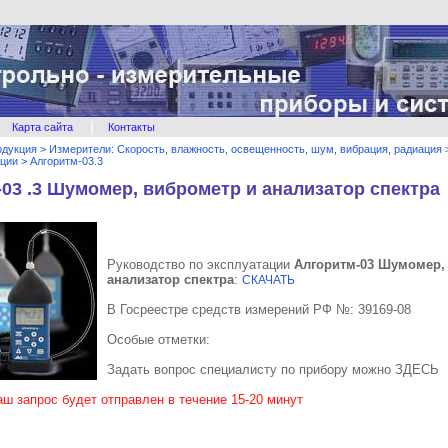
|
Карта сайта
Контакты
одукция
>
Измерители: Скорость, влажность, освещенность, шум, вибрация, радиация
ации
>
Алгоритм-03.3
03 .3 Шумомер, виброметр и анализатор спектра
Руководство по эксплуатации
Алгоритм-03 Шумомер,
анализатор спектра
:
СКАЧАТЬ
В Госреестре средств измерений РФ №: 39169-08
Особые отметки:
Задать вопрос специалисту по прибору можно ЗДЕСЬ
аш запрос будет отправлен в течение 15-20 минут