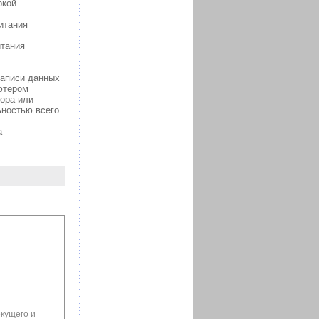
ркой
итания
итания
записи данных
ютером
ора или
ностью всего
а
екущего и