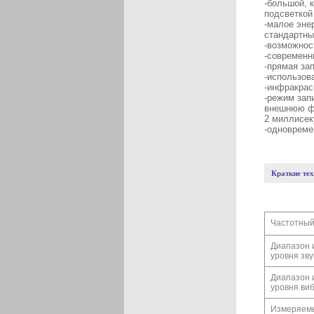
-большой, 
подсветкой
-малое эне
стандартны
-возможнос
-современн
-прямая за
-использов
-инфракрас
-режим зап
внешнюю фл
2 миллисе
-одновреме
Краткие те
Частотный
Диапазон 
уровня зву
Диапазон 
уровня ви
Измеряем