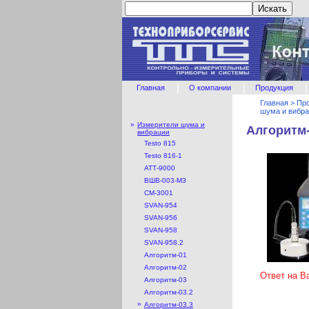
|
|
|
Главная
О компании
Продукция
Главная
>
Пр
шума и вибр
»
Измерители шума и
Алгоритм-
вибрации
Testo 815
Testo 816-1
АТТ-9000
ВШВ-003-М3
СМ-3001
SVAN-954
SVAN-956
SVAN-958
SVAN-958.2
Алгоритм-01
Алгоритм-02
Ответ на В
Алгоритм-03
Алгоритм-03.2
»
Алгоритм-03.3