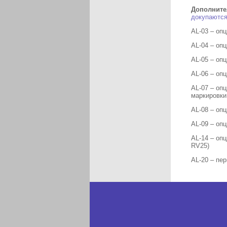
Дополните
докупаются
AL-03 – оп
AL-04 – оп
AL-05 – оп
AL-06 – оп
AL-07 – оп
маркировки
AL-08 – оп
AL-09 – оп
AL-14 – оп
RV25)
AL-20 – пе