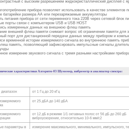
контрастный с высоким разрешением жидкокристаллический дисплей с я
ргопотребление прибора позволяет использовать в качестве элементов п
е батарейки размера АА или перезаряжаемые аккумуляторы
ть питания прибора от сети переменного тока 220В через сетевой блок п
ые порты связи с компьютером USB и USB HOST
пись измеренных данных на внешнюю флеш память
ание внешней флеш памяти снимает вопрос об ограничении памяти для 
ный порт для дистанционной передачи данных между прибором и компь
иси временной истории измеряемого сигнала во внутреннюю память приб
еш память, позволяющий зафиксировать импульсные сигналы длитель
кунды
нное измерение звукового сигнала с тремя разными настройками прибор
хнические характеристики
Алгоритм-03 Шумомер, виброметр и анализатор спектра:
 диапазон
от 1 Гц до 20 кГц
измеряемого
от 25 дБА до 140 дБА
ка
измеряемого
от 12 дБ в режиме 1/1 октавных полос от 56 дБ до 260 дБ
брации
виброускорение, относительно 10-6 мм/с2
ые параметры в
измерение максимального, минимального, импульсного, т