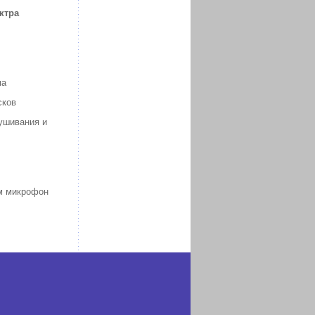
ктра
ма
сков
ушивания и
им микрофон