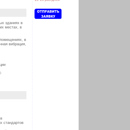
ых зданиях в
их местах, в
 помещениях, в
нная вибрация,
ции
с
 в
ых стандартов