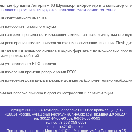
льные функции Алгоритм-03 Шумомер, виброметр и анализатор спе
 в любое время и активируются пользователем самостоятельно
:
ция спектрального анализа
ция измерения тонального шума
ция контроля правильности измерения эквивалентного и импульсного шу
ция расширения памяти прибора за счет использования внешних Flash ди
ция записи измеряемого сигнала в аудио формате с возможностью просл
 измеряемых событий
ция узкополосного БПФ анализа
ция измерения времени реверберации RT60
ция измерения дозы шума в режиме дозиметра (дополнительно необход
рвичная поверка прибора в органах метрологии и сертификации
Copyright 2001-2024 Техноприборсервис ООО Все права защищены
428024 Россия, Чувашская Республика, г.Чебоксары, пр.Мира д.9 оф.207
тел. (8352) 44-05-93 сот. 8-903-358-0593
тел. сот. 8-903-358-0593
e-mail: tps21@inbox.ru
Представительство в г.Москва: 141011 г.Мытищи, ул 2-я Парковая, д.25