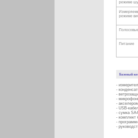
режиме ш
Измеряем
режиме ви
Полосовы
Питание
Базовый ко
- измерите
- конденса
- ветрозащ
- микрофон
- акселеро
- USB-кабе
- сумка SA
- комплект 
- программ
- руководс