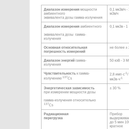
Диапазон измерения
мощности
0,1 мкЗв/ч - 
амбиентного
мЗв/ч
эквивалента дозы гамма-излучения
Диапазон измерения
амбиентного
0,1 мкЗв - 1
эквивалента дозы гамма-
излучения
Основная относительная
не более ±
погрешность измерений
Диапазон энергий
гамма-
50 кэВ - 3 
излучения
Чувствительность
к гамма-
-1
2,8 имп·с
/
137
излучению
Cs
-1
мкЗв·ч
Энергетическая зависимость
± 30 %
при измерении мощности дозы
гамма-излучения относительно
137
Cs
Радиационная
Прибор
перегрузка
выдержива
до 5 мин 10
кратное