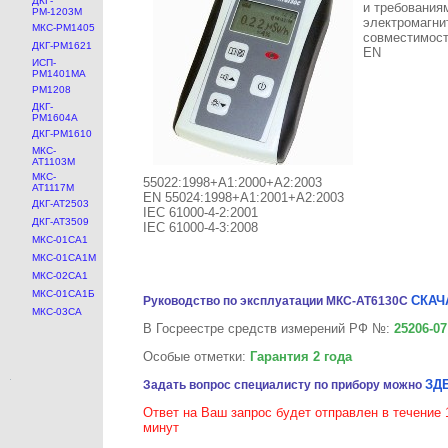
ДКГ-
и требования
РМ-1203М
электромагни
МКС-РМ1405
совместимост
ДКГ-РМ1621
EN
ИСП-
РМ1401МА
РМ1208
ДКГ-
РМ1604А
ДКГ-РМ1610
МКС-
АТ1103М
МКС-
55022:1998+A1:2000+A2:2003
АТ1117М
EN 55024:1998+A1:2001+A2:2003
ДКГ-АТ2503
IEC 61000-4-2:2001
ДКГ-АТ3509
IEC 61000-4-3:2008
МКС-01СА1
МКС-01СА1М
МКС-02СА1
МКС-01СА1Б
СКАЧ
Руководство по эксплуатации МКС-АТ6130С
МКС-03СА
В Госреестре средств измерений РФ №:
25206-07
Особые отметки:
Гарантия 2 года
ЗД
Задать вопрос специалисту по прибору можно
Ответ на Ваш запрос будет отправлен в течение 
минут