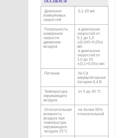
ТКА-ПКМ-50
Диапазон
0,1-20 м/с
измеряемых
скоростей
Погрешность
в диапазоне
измерения
скоростей от
скорости
0,1 до 1,0
движения
±(0,045+0,05v)
воздуха
м/с
в диапазоне
скоростей от
1,0 до 20
±(0,1+0,05v) м/с
Питание
Ni-Cd
аккумуляторная
батарея 8,4 В
Температура
от 0 до 40 °С
окружающего
воздуха
Относительная
не более 95%
влажность
относительной
воздуха при
температуре
окружающего
воздуха 25°С