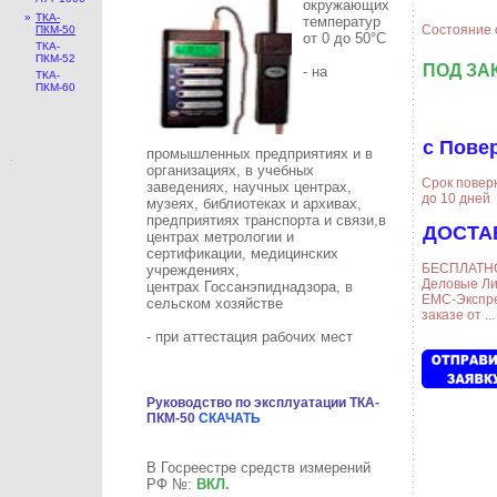
окружающих
»
ТКА-
температур
Состояние 
ПКМ-50
от 0 до 50°С
ТКА-
ПКМ-52
ПОД ЗА
- на
ТКА-
ПКМ-60
с Пове
промышленных предприятиях и в
организациях, в учебных
Срок поверк
заведениях, научных центрах,
до 10 дней
музеях, библиотеках и архивах,
предприятиях транспорта и связи,в
ДОСТА
центрах метрологии и
сертификации, медицинских
БЕСПЛАТНО
учреждениях,
Деловые Ли
центрах Госсанэпиднадзора, в
ЕМС-Экспре
сельском хозяйстве
заказе от ...
- при аттестация рабочих мест
Руководство по эксплуатации ТКА-
ПКМ-50
СКАЧАТЬ
В Госреестре средств измерений
РФ №:
ВКЛ.