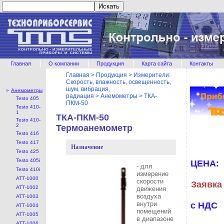
|
|
|
|
Главная
О компании
Продукция
Карта сайта
Контакты
Главная
>
Продукция
>
Измерители:
Скорость, влажность, освещенность,
шум, вибрация,
»
Анемометры
радиация
>
Анемометры
>
ТКА-
Testo 405
ПКМ-50
Testo 410-
1
ТКА-ПКМ-50
Testo 410-
2
Термоанемометр
Testo 416
Testo 417
Назначение
Testo 425
Testo 405i
ЦЕНА:
- для
Testo 410i
измерение
АТТ-1000
скорости
Заявка
АТТ-1002
движения
воздуха
АТТ-1003
внутри
с НДС
АТТ-1004
помещений
АТТ-1005
в диапазоне
АТТ-1006