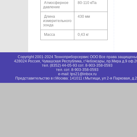
Атмосферное
80-110 кПа
давление
Длина
430 мм
измерительного
зонда
Масса
0,43 кг
Copyright 2001-2024 Техноприборсервис ООО Все права защищены
428024 Россия, Чувашская Республика, г.Чебоксары, пр.Мира д.9 оф.2
тел. (8352) 44-05-93 сот. 8-903-358-0593
тел. сот. 8-903-358-0593
e-mail: tps21@inbox.ru
Представительство в г.Москва: 141011 г.Мытищи, ул 2-я Парковая, д.