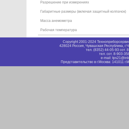
Разрешение при измерениях
Габаритные размеры (включая защитный колпачок)
Масса анемометра
Рабочая температура
Copyright 2001-2024 Техноприборсерв
428024 Россия, Чувашская Республика, г.
тел. (8352) 44-05-93 сот. 
тел. сот. 8-903-35
e-mail: tps21@inb
Представительство в г.Москва: 141011 г.