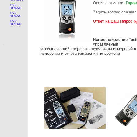
Особые отметки:
Гаран
ТКА-
ПКМ-50
Задать вопрос специал
ТКА-
ПКМ-52
ТКА-
Ответ на Ваш запрос б
ПКМ-60
Новое поколение Test
управляемый
и позволяющий сохранять результаты измерений в 
измерений и отчета измерений по времени