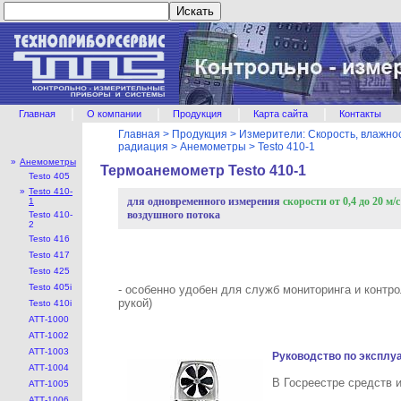
|
|
|
|
Главная
О компании
Продукция
Карта сайта
Контакты
Главная
>
Продукция
>
Измерители: Скорость, влажнос
радиация
>
Анемометры
>
Testo 410-1
»
Анемометры
Термоанемометр Testo 410-1
Testo 405
»
Testo 410-
для одновременного измерения
скорости от 0,4 до 20 м/
1
воздушного потока
Testo 410-
2
Testo 416
Testo 417
Testo 425
Testo 405i
- особенно удобен для служб мониторинга и контр
рукой)
Testo 410i
АТТ-1000
АТТ-1002
АТТ-1003
Руководство по эксплуа
АТТ-1004
В Госреестре средств
АТТ-1005
АТТ-1006