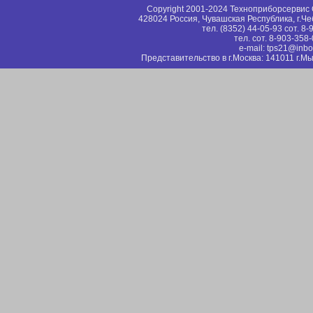
Copyright 2001-2024 Техноприборсерви
428024 Россия, Чувашская Республика, г.Че
тел. (8352) 44-05-93 сот. 8
тел. сот. 8-903-358
e-mail: tps21@inbo
Представительство в г.Москва: 141011 г.Мы