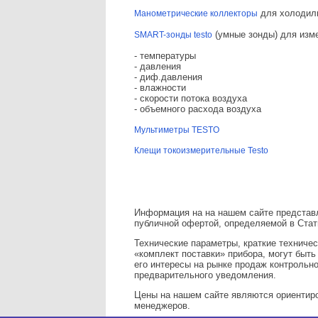
для холодил
Манометрические коллекторы
(умные зонды) для изм
SMART-зонды testo
- температуры
- давления
- диф.давления
- влажности
- скорости потока воздуха
- объемного расхода воздуха
Мультиметры TESTO
Клещи токоизмерительные Testo
Информация на на нашем сайте представл
публичной офертой, определяемой в Стат
Технические параметры, краткие техничес
«комплект поставки» прибора, могут быт
его интересы на рынке продаж контрольн
предварительного уведомления.
Цены на нашем сайте являются ориентиро
менеджеров.