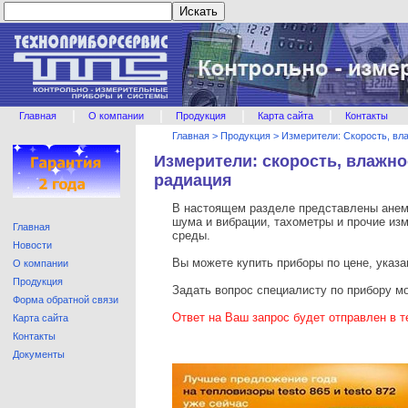
|
|
|
|
Главная
О компании
Продукция
Карта сайта
Контакты
Главная
>
Продукция
>
Измерители: Скорость, вл
Измерители: скорость, влажно
радиация
В настоящем разделе представлены анем
шума и вибрации, тахометры и прочие и
Главная
среды.
Новости
Вы можете купить приборы по цене, указа
О компании
Продукция
Задать вопрос специалисту по прибору 
Форма обратной связи
Ответ на Ваш запрос будет отправлен в т
Карта сайта
Контакты
Документы