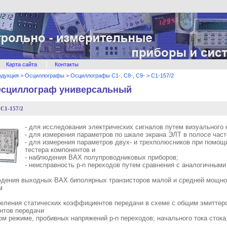
|
Карта сайта
Контакты
одукция
>
Осциллографы
>
Осциллографы С1-, С8-, С9-
>
С1-157/2
 Осциллограф универсальный
 С1-157/2
- для исследования электрических сигналов путем визуального
- для измерения параметров по шкале экрана ЭЛТ в полосе част
- для измерения параметров двух- и трехполюсников при помощ
тестера компонентов и
- наблюдения ВАХ полупроводниковых приборов;
- неисправность р-n переходов путем сравнения с аналогичными
юдения выходных ВАХ биполярных транзисторов малой и средней мощно
м
деления статических коэффициентов передачи в схеме с общим эмиттер
нтов передачи
м режиме, пробивных напряжений р-n переходов; начального тока стока