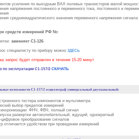
нтов усиления по выходным ВАХ полевых транзисторов малой мощнос
рения напряжения постоянного и переменного тока, постоянного и перемен
ения
рения среднеквадратического значения переменного напряжения сигнала
тре средств измерений РФ №:
метки:
заменяет С1-126
рос специалисту по прибору можно
ЗДЕСЬ
аш запрос будет отправлен в течение 15-20 минут
о по эксплуатации С1-157/2
СКАЧАТЬ
ьные возможности С1-157/2 осциллограф универсальный двухканальный:
встроенного тестера компонентов и мультиметра
ческий выбор пределов измерений
синхронизации: ФНЧ, ФВЧ, полный сигнал
апуска развертки автоколебательный, ждущий, однократный
о-цифровое преобразование сигналов
тр отличается удобством при проведении измерений