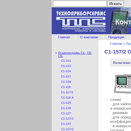
|
|
|
Главная
О компании
Продукция
Главная
>
Пр
С1-157/2
»
Осциллографы С1-, С8-,
С9-
С1-101
Назначение
С1-103
С1-104
C1-107
С1-108
С1-116
С1-117/1
С1-118 А
схеме
С1-125
- для набл
и инверсно
С1-126
режимах
С1-127
- для опре
С1-127/1
коэффицие
С1-137
в инверсно
С1-137/2
отсечки,