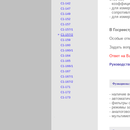
коэффицие
С1-142
- для изме
С1-147
сопротивл
С1-149
- для изме
С1-152
С1-157
В Госреес
С1-157/1
»
С1-157/2
Особые от
С1-159
С1-160
Задать воп
С1-160/1
Ответ на В
С1-164
С1-165
Руководств
С1-166/1
С1-167
С1-167/1
С1-167/2
Функционал
С1-171
С1-172
- наличие 
С1-173
- автомати
- фильтры 
- режимы з
- аналогов
- мультиме