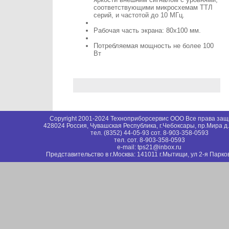
соответствующими микросхемам ТТЛ
серий, и частотой до 10 МГц.
Рабочая часть экрана: 80х100 мм.
Потребляемая мощность не более 100
Вт
Copyright 2001-2024 Техноприборсервис ООО Все права за
428024 Россия, Чувашская Республика, г.Чебоксары, пр.Мира д
тел. (8352) 44-05-93 сот. 8-903-358-0593
тел. сот. 8-903-358-0593
e-mail: tps21@inbox.ru
Представительство в г.Москва: 141011 г.Мытищи, ул 2-я Парков