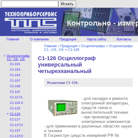
|
|
|
|
Главная
О компании
Продукция
Карта сайта
Контакты
Главная
>
Продукция
>
Осциллографы
>
Осциллографы
С1-, С8-, С9-
>
С1-126
»
Осциллографы
С1-126 Осциллограф
С1-, С8-, С9-
универсальный
С1-101
С1-103
четырехканальный
С1-104
C1-107
Назначение С1-126:
С1-108
С1-116
С1-117/1
- для наладки и ремонта
электронной аппаратуры,
С1-118 А
средств связи и
С1-125
вычислительной техники
»
С1-126
- при производстве
С1-127
электронных компонентов
С1-127/1
- для применения в различных областях науки
и техники
С1-137
В Госреестре средств измерений РФ №:
С1-137/2