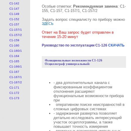
С1-142
Особые отметки:
Рекомендуемая замена
: С1-
С1-147
155, С1-157, С1-157/1, С1-157/2
С1-149
Задать вопрос специалисту по прибору можно
С1-152
ЗДЕСЬ
С1-157
С1-157/1
Ответ на Ваш запрос будет отправлен в
С1-157/2
течение 15-20 минут
С1-159
Руководство по эксплуатации С1-126
СКАЧАТЬ
С1-160
С1-160/1
С1-164
Функциональные возможности С1-126
С1-165
Осциллограф универсальный:
С1-166/1
С1-167
С1-167/1
- два дополнительных канала с
С1-167/2
фиксированным коэффициентом
С1-171
отклонения расширяют
С1-172
функциональные возможности прибора
С1-173
при
оперативном поиске неисправностей в
сложных цифровых системах
- задержанная развертка позволяет
детально исследовать интересующий
участок осциллограммы, а также
повышает точность измерения
временных параметров импульсных