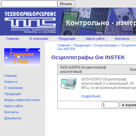
|
|
|
|
Главная
О компании
Продукция
Карта сайта
Контакты
Главная
>
Продукция
>
Осциллографы
>
Осцилло
Gw INSTEK
Осциллографы Gw INSTEK
GOS-620FG Осциллограф
Зая
аналоговый
Главная
GOS-620FG Осциллограф
Новости
аналоговый 2-х канальный, 20
МГц, со встроенным генерато
О компании
Продукция
подробнее...
Форма обратной связи
Карта сайта
Контакты
Документы