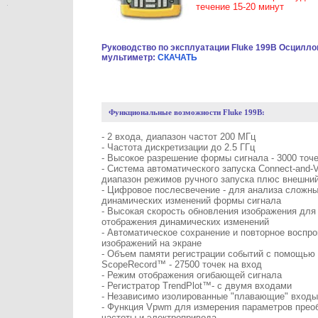
течение 15-20 минут
Руководство по эксплуатации Fluke 199B Осцилло
мультиметр:
СКАЧАТЬ
Функциональные возможности
Fluke 199
B
:
- 2 входа, диапазон частот 200 МГц
- Частота дискретизации до 2.5 ГГц
- Высокое разрешение формы сигнала - 3000 точе
- Система автоматического запуска Connect-and-
диапазон режимов ручного запуска плюс внешний
- Цифровое послесвечение - для анализа сложн
динамических изменений формы сигнала
- Высокая скорость обновления изображения для
отображения динамических изменений
- Автоматическое сохранение и повторное воспр
изображений на экране
- Объем памяти регистрации событий с помощью
ScopeRecord™ - 27500 точек на вход
- Режим отображения огибающей сигнала
- Регистратор TrendPlot™- с двумя входами
- Независимо изолированные "плавающие" входы
- Функция Vpwm для измерения параметров прео
частоты и электропривода