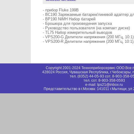
- прибор Fluke 199B
- BC190 Заряжаемые батареи/линевой адаптер д
- BP190 NiMH Набор батарей
- Брошюра для произведения запуска
- Руководство пользователя (на компакт диске)
- TL75 Набор измерительный выводов
- VPS200-G Делители напряжения (200 МГц, 10:1)
- VPS200-R Делители напряжения (200 MГц, 10:1)
Copyright 2001-2024 Техноприборсервис ООО Все
428024 Россия, Чувашская Республика, г.Чебоксары, 
тел. (8352) 44-05-93 сот. 8-903-358-0
тел. сот. 8-903-358-0593
e-mail: tps21@inbox.ru
Представительство в г.Москва: 141011 г.Мытищи, ул 