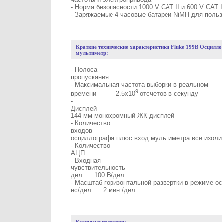
- Норма безопасности 1000 V САТ II и 600 V CAT I
- Заряжаемые 4 часовые батареи NiMH для поль
Краткие технические характеристики Fluke 199B Осцилл
мультиметр:
- Полоса
пропускания 20
- Максимальная частота выборки в реальном
9
времени 2.5х10
отсчетов в секунду
-
Диспл
144 мм монохромный ЖК дисплей
- Количество
входов 2 вх
осциллографа плюс вход мультиметра все изол
- Количество
АЦП 
- Входная
чувствительность 
дел. ... 100 В/дел
- Масштаб горизонтальной развертки в режиме 
нс/дел. ... 2 мин./дел.
Комплект поставки
: