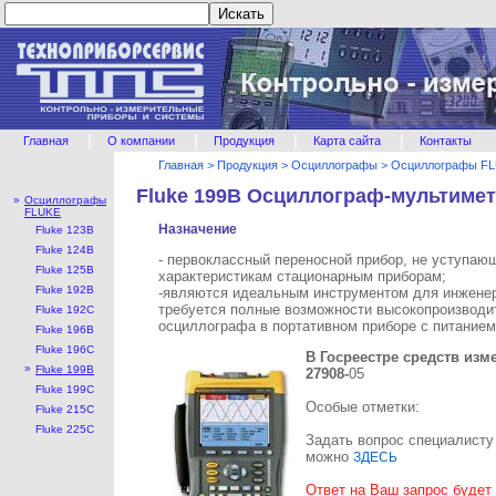
|
|
|
|
Главная
О компании
Продукция
Карта сайта
Контакты
Главная
>
Продукция
>
Осциллографы
>
Осциллографы F
Fluke 199B Осциллограф-мультиме
»
Осциллографы
FLUKE
Назначение
Fluke 123B
Fluke 124B
- первоклассный переносной прибор, не уступаю
Fluke 125B
характеристикам стационарным приборам;
Fluke 192B
-являются идеальным инструментом для инженер
требуется полные возможности высокопроизводи
Fluke 192С
осциллографа в портативном приборе с питанием
Fluke 196B
Fluke 196С
В Госреестре средств из
»
Fluke 199B
27908-
05
Fluke 199С
Особые отметки:
Fluke 215С
Fluke 225С
Задать вопрос специалисту
можно
ЗДЕСЬ
Ответ на Ваш запрос будет