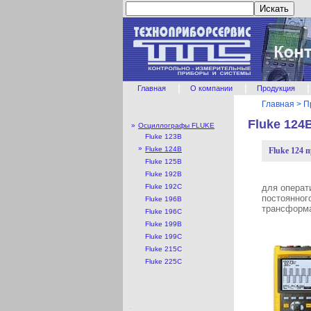
|
|
|
Главная
О компании
Продукция
Главная
>
П
Fluke 12
»
Осциллографы FLUKE
Fluke 123B
»
Fluke 124B
Fluke 124 
Fluke 125B
Fluke 192B
Fluke 192С
для операт
постоянног
Fluke 196B
трансформа
Fluke 196С
Fluke 199B
Fluke 199С
Fluke 215С
Fluke 225С