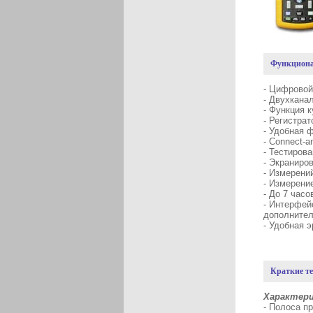
Функциона
- Цифровой
- Двухкана
- Функция 
- Регистра
- Удобная 
- Connect-
- Тестиров
- Экраниро
- Измерени
- Измерени
- До 7 часо
- Интерфей
дополнител
- Удобная 
Краткие т
Характери
- По