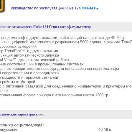
Руководство по эксплуатации Fluke 124
СКАЧАТЬ
льные возможности Fluke 124 Осциллограф-мультиметр
 осциллограф с двумя входами, работающий на частотах до 40 МГц
льный цифровой мультиметр с разрешением 5000 единиц в режиме True
курсорных измерений
тор TrendPlot™- с двумя входами
функция автоматического запуска
and-View™- для автоматической работы
ание состояния шин в промышленных системах
ванные измерительные провода для использования осциллографа
й сопротивления и проводимости
е мощности и гармоник сигналов
в работы от батарей
с с оптронной развязкой для соединения с компьютером и принтером (п
ьно)
эргономичная форма прибора и его небольшая масса 1200 гр.
ехнические характеристики
:
стики осциллографа:
лоса пропускания 40 МГц