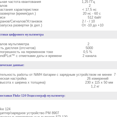
мальная частота квантования 1,25 ГГц
Число каналов 2
я нарастания характеристики < 17,5 нс
сть развертки (время/дел.) 20 нс - 60 с
лина записи 512 байт
ь Экранов/Сигналов/Установок 2 / - / 10
жка запуска развертки (в дел.) От -10 до +10
стики цифрового мультиметра
сло каналов мультиметра 2
ядность дисплея (отсчетов) 5000
ная погрешность на переменном токе 0,5 %
 TrendPLot™ с отметками даты и времени 2 канала
нические данные:
тельность работы от NiMH батареи с зарядным устройством не менее 7
оматическая настройка 26 измерений
ры (высота х ширина х толщина) 230 х 115 х 50 мм
Масса 1,2 кг
поставки
Fluke 124 Осциллограф-мультиметр:
uke 124
адаптер/зарядное устройство РМ 8907
щищенных измерительных выводов STL120