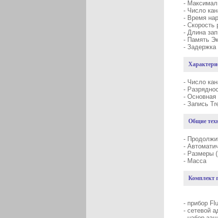
- Макси
- 
- Врем
- Скоро
- Д
- Памят
- Задер
Характери
- Чи
- Разр
- Основ
- Запись
Общие тех
- Продолжи
- Авт
- Разме
- 
Комплект 
- прибор Fl
- сетевой 
- набор за