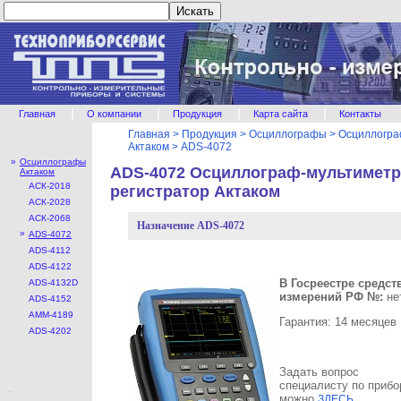
|
|
|
|
Главная
О компании
Продукция
Карта сайта
Контакты
Главная
>
Продукция
>
Осциллографы
>
Осциллогр
Актаком
>
ADS-4072
»
Осциллографы
ADS-4072 Осциллограф-мультиметр
Актаком
ACК-2018
регистратор Актаком
ACК-2028
ACК-2068
Назначение ADS-4072
»
ADS-4072
ADS-4112
ADS-4122
В Госреестре средст
ADS-4132D
измерений РФ №:
не
ADS-4152
АММ-4189
Гарантия: 14 месяцев
ADS-4202
Задать вопрос
специалисту по прибо
можно
ЗДЕСЬ