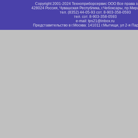
Copyright 2001-2024 Техноприборсервис ООО Все права
428024 Россия, Чувашская Республика, г.Чебоксары, пр.Мир
тел. (8352) 44-05-93 сот. 8-903-358-0593
тел. сот. 8-903-358-0593
e-mail: tps21@inbox.ru
Представительство в г.Москва: 141011 г.Мытищи, ул 2-я Пар