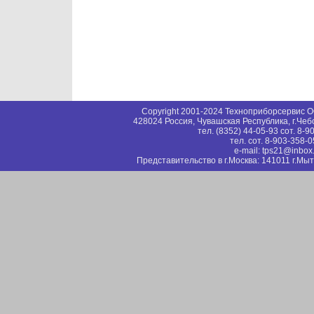
Copyright 2001-2024 Техноприборсервис
428024 Россия, Чувашская Республика, г.Чеб
тел. (8352) 44-05-93 сот. 8-
тел. сот. 8-903-358-
e-mail: tps21@inbox
Представительство в г.Москва: 141011 г.Мыт