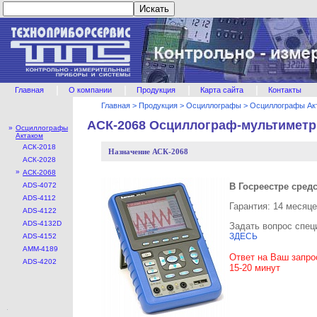
|
|
|
|
Главная
О компании
Продукция
Карта сайта
Контакты
Главная
>
Продукция
>
Осциллографы
>
Осциллографы Ак
АСК-2068 Осциллограф-мультиметр
»
Осциллографы
Актаком
ACК-2018
Назначение
АСК-2068
ACК-2028
»
ACК-2068
ADS-4072
В Госреестре сред
ADS-4112
Гарантия: 14 месяц
ADS-4122
ADS-4132D
Задать вопрос спец
ЗДЕСЬ
ADS-4152
АММ-4189
Ответ на Ваш запро
ADS-4202
15-20 минут