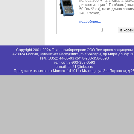
полоса 200 МГц, 2 канала, макс.
дискретизация 1 Гвыб/сек (эквив
50 Гвыб/сек), макс. длина запис
240 К точек,...
подробнее...
Copyright 2001-2024 Техноприборсервис ООО Все права защищены
428024 Россия, Чувашская Республика, г.Чебоксары, пр.Мира д.9 оф.2
тел. (8352) 44-05-93 сот. 8-903-358-0593
тел. сот. 8-903-358-0593
e-mail: tps21@inbox.ru
Представительство в г.Москва: 141011 г.Мытищи, ул 2-я Парковая, д.2