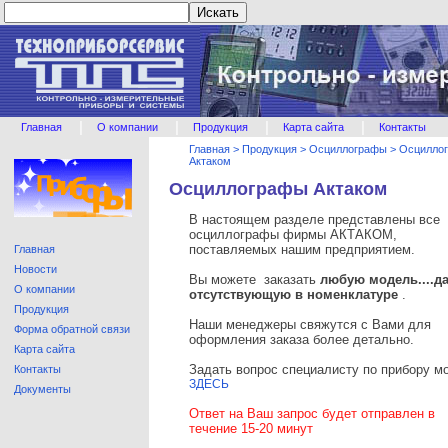
|
|
|
|
Главная
О компании
Продукция
Карта сайта
Контакты
Главная
>
Продукция
>
Осциллографы
>
Осцилло
Актаком
Осциллографы Актаком
В настоящем разделе представлены все
осциллографы фирмы АКТАКОМ,
поставляемых нашим предприятием.
Главная
Новости
Вы можете заказать
любую модель....д
О компании
отсутствующую в номенклатуре
.
Продукция
Наши менеджеры свяжутся с Вами для
Форма обратной связи
оформления заказа более детально.
Карта сайта
Задать вопрос специалисту по прибору м
Контакты
ЗДЕСЬ
Документы
Ответ на Ваш запрос будет отправлен в
течение 15-20 минут