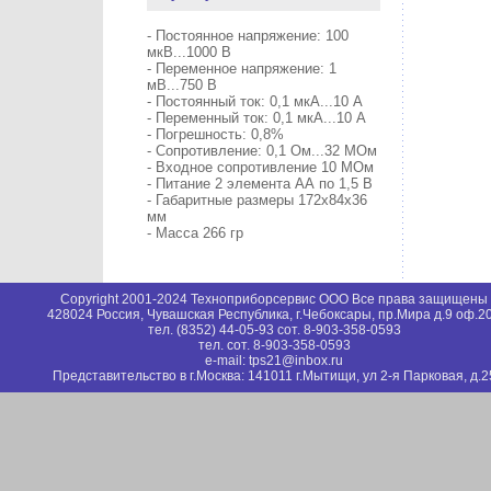
- Постоянное напряжение: 100
мкВ...1000 В
- Переменное напряжение: 1
мВ...750 В
- Постоянный ток: 0,1 мкА...10 А
- Переменный ток: 0,1 мкА...10 А
- Погрешность: 0,8%
- Сопротивление: 0,1 Ом...32 МОм
- Входное сопротивление 10 МОм
- Питание 2 элемента АА по 1,5 В
- Габаритные размеры 172х84х36
мм
- Масса 266 гр
Copyright 2001-2024 Техноприборсервис ООО Все права защищены
428024 Россия, Чувашская Республика, г.Чебоксары, пр.Мира д.9 оф.2
тел. (8352) 44-05-93 сот. 8-903-358-0593
тел. сот. 8-903-358-0593
e-mail: tps21@inbox.ru
Представительство в г.Москва: 141011 г.Мытищи, ул 2-я Парковая, д.2