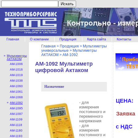
|
|
|
|
Главная
О компании
Продукция
Карта сайта
Контакты
Главная
>
Продукция
>
Мультиметры
универсальные
>
Мультиметры
АКТАКОМ
>
АМ-1092
»
Мультиметры
АКТАКОМ
АМ-1092 Мультиметр
АМ-1006
цифровой Актаком
АМ-1016
АМ-1019
АМ-1038
АМ-1060
Назначение
АМ-1061
АМ-1068
ЦЕНА:
- для
»
АМ-1092
измерения
АМ-1095
постоянного и
Заявка
АМ-1097
переменного
АМ-1109
напряжения
АМ-1118
- для
с НДС
измерения
АМ-1180
постоянного и
АМ-1193