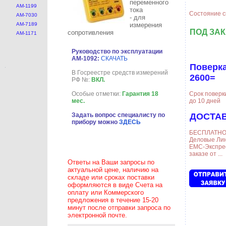
переменного
АМ-1199
тока
Состояние с
АМ-7030
- для
АМ-7189
измерения
ПОД ЗА
сопротивления
АМ-1171
Руководство по эксплуатации
AM-1092:
СКАЧАТЬ
Поверка
В Госреестре средств измерений
2600=
РФ №:
ВКЛ.
Срок поверк
Особые отметки:
Гарантия 18
до 10 дней
мес.
ДОСТАВ
Задать вопрос специалисту по
прибору можно
ЗДЕСЬ
БЕСПЛАТНО-
Деловые Лин
ЕМС-Экспре
заказе от ...
Ответы на Ваши запросы по
актуальной цене, наличию на
складе или сроках поставки
оформляются в виде Счета на
оплату или Коммерского
предложения в течение 15-20
минут после отправки запроса по
электронной почте.