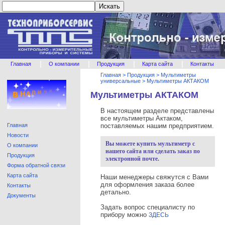
|
|
|
|
Главная
О компании
Продукция
Карта сайта
Контакты
Главная
>
Продукция
>
Мультиметры
универсальные
>
Мультиметры АКТАКОМ
Мультиметры АКТАКОМ
В настоящем разделе представлены
все мультиметры Актаком,
Главная
поставляемых нашим предприятием.
Новости
Вы можете купить мультиметр с
О компании
нашего сайта или сделать заказ по
Продукция
электронной почте.
Форма обратной связи
Карта сайта
Наши менеджеры свяжутся с Вами
для оформления заказа более
Контакты
детально.
Документы
Задать вопрос специалисту по
прибору можно
ЗДЕСЬ