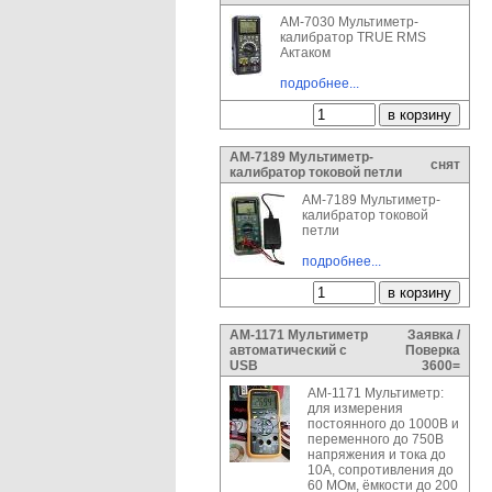
АМ-7030 Мультиметр-
калибратор TRUE RMS
Актаком
подробнее...
АМ-7189 Мультиметр-
снят
калибратор токовой петли
АМ-7189 Мультиметр-
калибратор токовой
петли
подробнее...
АМ-1171 Мультиметр
Заявка /
автоматический с
Поверка
USB
3600=
АМ-1171 Мультиметр:
для измерения
постоянного до 1000В и
переменного до 750В
напряжения и тока до
10А, сопротивления до
60 МОм, ёмкости до 200