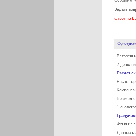
Особые от
Задать воп
Ответ на В
Функционал
- Встроенн
- 2 дополн
-
Расчет с
- Расчет с
- Компенса
- Возможно
- 1 аналог
-
Градуиро
- Функция 
- Данные м