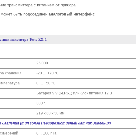
ние трансмиттера с питанием от прибора
у может быть подсоединен
аналоговый интерфейс
тики манометра Testo 521-1
25 000
ра хранения
-20 … +70 °C
емпература
0 … +50 °C
Батарея 9 V (6LR61) или блок питания 12 В
300 г.
219 x 68 x 50 мм
 давления (тип зонда Пьезорезистивный датчик давления)
измерений
0 ... 100 гПа