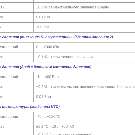
сть
±0.2 % от максимального значения шкалы
ие
0.01 гПа
а
300 гПа
 давления (тип зонда Пьезорезистивный датчик давления 2)
измерений
0 … 2000 гПа
сть
±0.1 % от измеренного значения
 давления (Зонд с датчиком измерения давления)
измерений
-1 … 400 Бар
сть
±0.2 % от максимального значения измеряемой величин
ие
0.01 Бар
е температуры (зонд типа NTC)
измерений
-40 … +150 °C
сть
±0.2 °C (-10 … +50 °C)