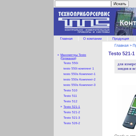
|
|
|
Главная
О компании
Продукция
Главная
>
П
Testo 521-
»
Манометры Testo
(Германия)
Testo 550i
для измере
зондов и в
testo 550i комплект 1
testo 550s Комплект-1
testo 550s Комплект-2
testo 550s Комплект-3
Testo 510
Testo 511
Testo 512
»
Testo 521-1
Testo 521-2
Testo 521-3
Testo 526-2