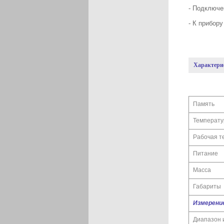
- Подключе
- К прибор
Характерис
Память
Температу
Рабочая т
Питание
Масса
Габариты
Измерение
Диапазон 