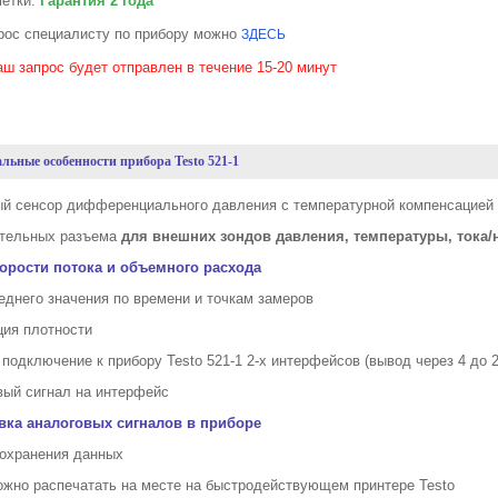
метки:
Гарантия 2 года
рос специалисту по прибору можно
ЗДЕСЬ
аш запрос будет отправлен в течение 15-20 минут
ьные особенности прибора Testo 521-1
ый сенсор дифференциального давления с температурной компенсацией
ительных разъема
для внешних зондов давления, температуры, тока
корости потока и объемного расхода
реднего значения по времени и точкам замеров
ция плотности
 подключение к прибору Testo 521-1 2-х интерфейсов (вывод через 4 до 
овый сигнал на интерфейс
вка аналоговых сигналов в приборе
сохранения данных
ожно распечатать на месте на быстродействующем принтере Testo