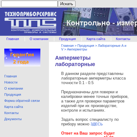
|
|
|
|
Главная
О компании
Продукция
Карта сайта
Контакты
Главная
>
Продукция
>
Лабораторные А и
V
>
Амперметры
Амперметры
лабораторные
В данном разделе представлены
Главная
лабораторные амперметры класса
Новости
точности 0.1 - 0.5
О компании
Предназначены для поверки и
Продукция
калибровки менее точных приборов,
Форма обратной связи
а также для проверки параметров
изделий при их производстве,
Карта сайта
контроле и испытаниях.
Контакты
Документы
Задать вопрос специалисту по
прибору можно
ЗДЕСЬ
Ответ на Ваш запрос будет