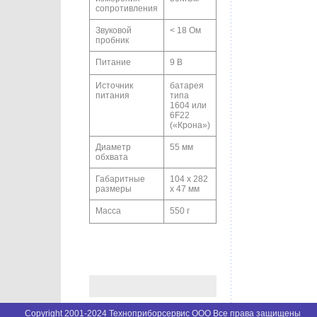
сопротивления
Звуковой
< 18 Ом
пробник
Питание
9 В
Источник
батарея
питания
типа
1604 или
6F22
(«Крона»)
Диаметр
55 мм
обхвата
Габаритные
104 х 282
размеры
х 47 мм
Масса
550 г
Copyright 2001-2024 Техноприборсервис ООО Все права защищены