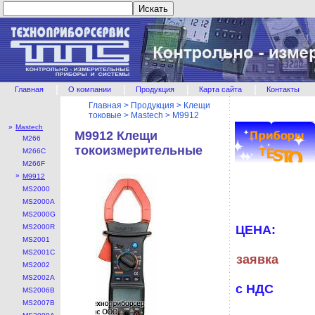
|
|
|
|
Главная
О компании
Продукция
Карта сайта
Контакты
Главная
>
Продукция
>
Клещи
токовые
>
Mastech
>
M9912
»
Mastech
M9912 Клещи
M266
токоизмерительные
M266C
M266F
»
M9912
MS2000
MS2000A
MS2000G
MS2000R
ЦЕНА:
MS2001
MS2001C
заявка
MS2002
MS2002A
с НДС
MS2006B
MS2007B