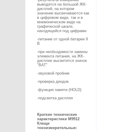
выводятся на большой ЖК-
дисплей, на котором
значение высвечиваются как
в цифровом виде, так и в
мнемоническом виде на
графической шкале,
находящейся под цифрами
-питание от одной батареи 9
В
-при необходимости замены
элемента питания, на ЖК-
дисплее высветится значок
"BAT"
-звуковой пробник
-проверка диодов
-функция памяти (HOLD)
-подсветка дисплея
Краткие технические
характеристики
M9912
Клещи
токоизмерительные
: