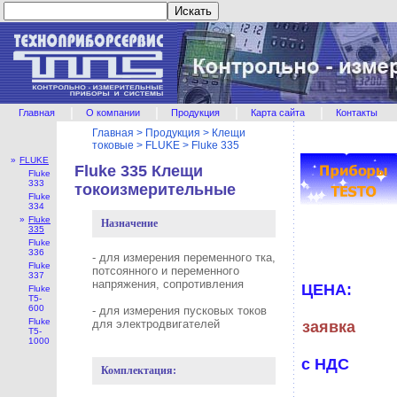
|
|
|
|
Главная
О компании
Продукция
Карта сайта
Контакты
Главная
>
Продукция
>
Клещи
токовые
>
FLUKE
>
Fluke 335
»
FLUKE
Fluke 335 Клещи
Fluke
333
токоизмерительные
Fluke
334
»
Fluke
Назначение
335
Fluke
336
- для измерения переменного тка,
Fluke
потсоянного и переменного
337
напряжения, сопротивления
ЦЕНА:
Fluke
Т5-
600
- для измерения пусковых токов
Fluke
для электродвигателей
заявка
Т5-
1000
с НДС
Комплектация: