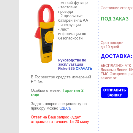
- мягкий футляр
- тестовые
Состояние склада:
провода
- 2 щелочные
ПОД ЗАКАЗ
батареи типа АА
- инструкция
- лист
информации по
безопасности
Срок поверки:
до 10 дней
ДОСТАВКА:
Руководство по
эксплуатации
БЕСПЛАТНО- АТК
Fluke-335
СКАЧАТЬ
Деловые Линии, КИ
ЕМС-Экспресс при
В Госреестре средств измерений
заказе от ...
РФ №:
Особые отметки:
Гарантия 2
года
Задать вопрос специалисту по
прибору можно
ЗДЕСЬ
Ответ на Ваш запрос будет
отправлен в течение 15-20 минут