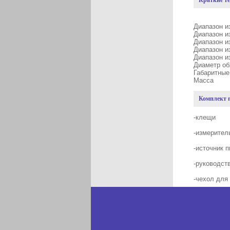
Краткие т
Диапаз
Диапаз
Диапазо
Диапазо
Диапаз
Диа
Габа
М
Комплект 
-клещи
-измерител
-источник 
-руководст
-чехол для