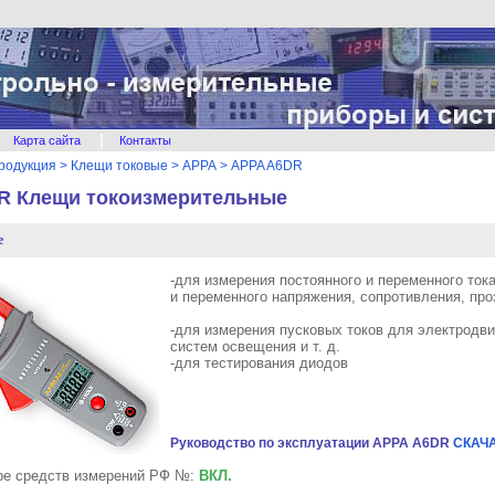
|
Карта сайта
Контакты
родукция
>
Клещи токовые
>
APPA
>
APPA A6DR
R Клещи токоизмерительные
е
-для измерения постоянного и переменного тока
и переменного напряжения, сопротивления, про
-для измерения пусковых токов для электродви
систем освещения и т. д.
-для тестирования диодов
Руководство по эксплуатации APPA A6DR
СКАЧ
ре средств измерений РФ №:
ВКЛ.