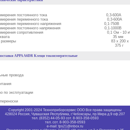
ехнические характеристики
он измерения постоянного тока 0,3-600А
он измерения переменного тока 0,3-600А
н измерения переменного напряжения 0,1-750В
н измерения постоянного напряжения 0,1-1000В
он измерения сопротивления 0,1 Ом - 10 к
метр обхвата 35 мм
ритные размеры 83 х 200 х 48
асса 375 г
поставки APPA A6DR Клещи токоизмерительные
ьные провода
питания
во по эксплуатации
 переноски
Copyright 2001-2024 Техноприборсервис ООО Все права защищены
428024 Россия, Чувашская Республика, г.Чебоксары, пр.Мира д.9 оф.207
тел. (8352) 44-05-93 сот. 8-903-358-0593
тел. сот. 8-903-358-0593
e-mail: tps21@inbox.ru