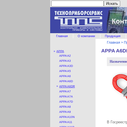
|
|
|
Главная
О компании
Продукция
Главная
>
П
APPA A6D
»
APPA
APPA A2
APPA A3
Назначени
APPA A3D
APPA A5
APPA A6
APPA A6D
»
APPA A6DR
APPA A7
APPA A7A
APPA A7D
APPA A8
APPA A9
APPA A10N
В Госреест
APPA A11