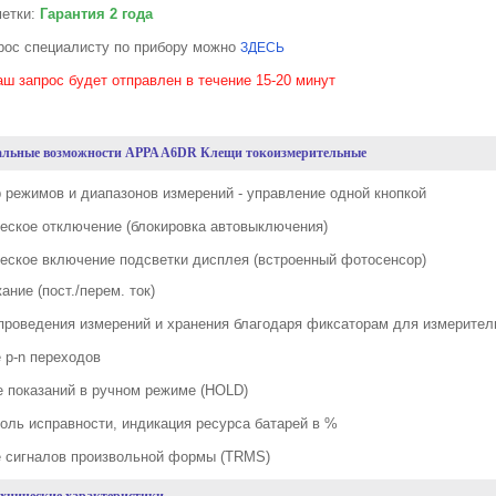
метки:
Гарантия 2 года
рос специалисту по прибору можно
ЗДЕСЬ
аш запрос будет отправлен в течение 15-20 минут
льные возможности APPA A6DR Клещи токоизмерительные
р режимов и диапазонов измерений - управление одной кнопкой
ческое отключение (блокировка автовыключения)
ческое включение подсветки дисплея (встроенный фотосенсор)
ание (пост./перем. ток)
 проведения измерений и хранения благодаря фиксаторам для измерите
е p-n переходов
е показаний в ручном режиме (HOLD)
роль исправности, индикация ресурса батарей в %
е сигналов произвольной формы (TRMS)