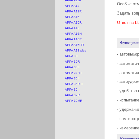
APPA A11R
Особые от
APPA A12
APPA A12R
Задать воп
APPA A15
Ответ на В
APPA A15R
APPA A16
APPA A16H
APPA A16R
Функциона
APPA A16HR
APPA A18 plus
- автовыбо
APPA 30
APPA 30R
- автомати
APPA 33II
- автомати
APPA 33RII
APPA 36II
- автоудерж
APPA 36RIII
APPA 39
- удобство
APPA 39R
- испытани
APPA 39MR
- удержани
- самоконт
- измерени