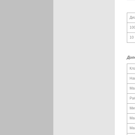
Ди
10
10 
Доп
Кл
На
Ма
Ра
Ми
Ма
Ма