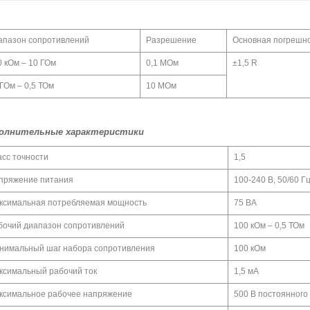
апазон сопротивлений
Разрешение
Основная погрешн
0 кОм – 10 ГОм
0,1 МОм
±1,5 R
ГОм – 0,5 ТОм
10 МОм
олнительные характеристики
асс точности
1,5
пряжение питания
100-240 В, 50/60 Г
ксимальная потребляемая мощность
75 ВА
бочий диапазон сопротивлений
100 кОм – 0,5 ТОм
нимальный шаг набора сопротивления
100 кОм
ксимальный рабочий ток
1,5 мА
ксимальное рабочее напряжение
500 В постоянного