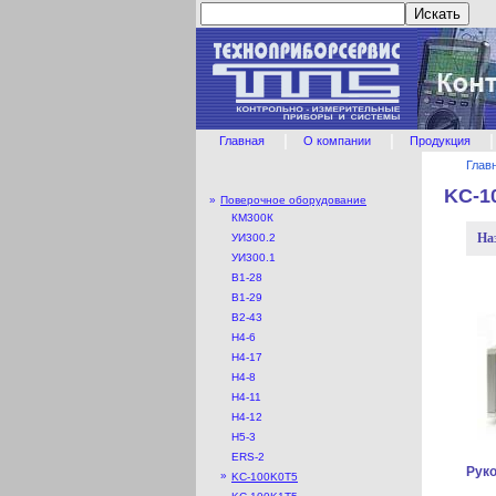
|
|
|
Главная
О компании
Продукция
Глав
KC-1
»
Поверочное оборудование
КМ300К
На
УИ300.2
УИ300.1
В1-28
В1-29
В2-43
Н4-6
Н4-17
H4-8
Н4-11
Н4-12
Н5-3
ERS-2
Рук
»
KC-100K0T5