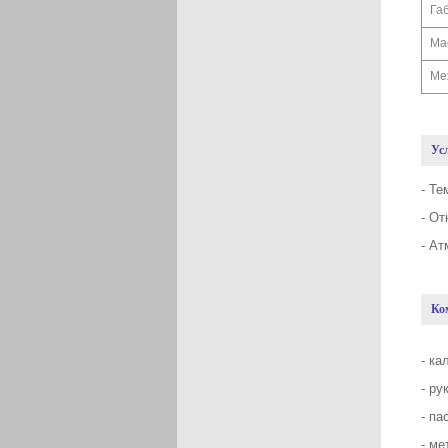
Га
Ма
Ме
Ус
- Те
- От
- Ат
Ко
- ка
- ру
- па
- ме