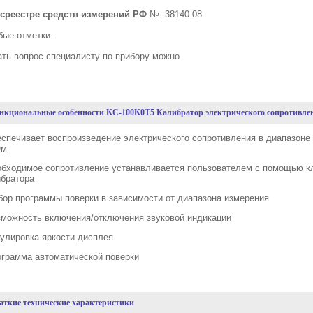
осреестре средств измерений РФ
№: 38140-08
бые отметки:
ать вопрос специалисту по прибору можно
нкциональные особенности
KC-100
K0
T5 Калибратор электрического сопротивле
еспечивает воспроизведение электрического сопротивления в диапазоне
Ом
еобходимое сопротивление устанавливается пользователем с помощью к
ибратора
бор программы поверки в зависимости от диапазона измерения
озможность включения/отключения звуковой индикации
гулировка яркости дисплея
ограмма автоматической поверки
аткие технические характеристики