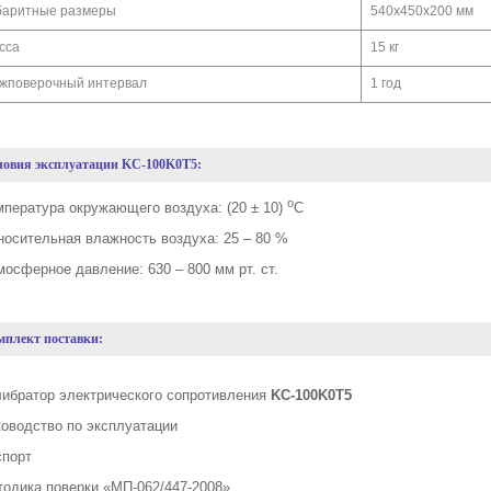
баритные размеры
540х450х200 мм
сса
15 кг
жповерочный интервал
1 год
ловия эксплуатации KC-100K0T5:
о
мпература окружающего воздуха: (20 ± 10)
С
носительная влажность воздуха: 25 – 80 %
мосферное давление: 630 – 800 мм рт. ст.
мплект поставки:
либратор электрического сопротивления
KC
-100
K
0
T
5
ководство по эксплуатации
спорт
тодика поверки «МП-062/447-2008»