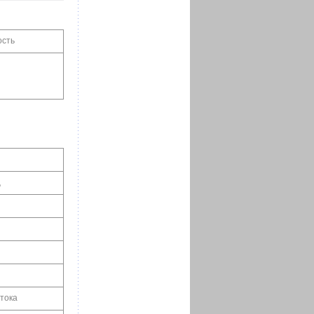
ость
ц
 тока