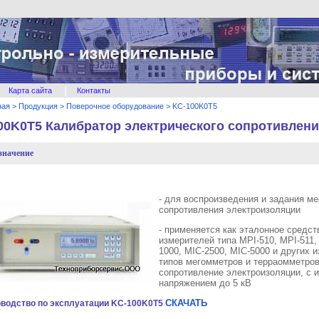
|
Карта сайта
Контакты
ная
>
Продукция
>
Поверочное оборудование
>
KC-100K0T5
00K0T5 Калибратор электрического сопротивлен
значение
- для воспроизведения и задания м
сопротивления электроизоляции
- применяется как эталонное средст
измерителей типа MPI-510, MPI-511,
1000, MIC-2500, MIC-5000 и других 
типов мегомметров и терраомметров
сопротивление электроизоляции, с
напряжением до 5 кВ
СКАЧАТЬ
оводство по эксплуатации KC-100K0T5