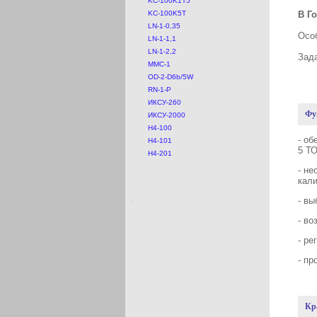
KC-100K1T5
KC-100K5T
В Г
LN-1-0,35
Осо
LN-1-1,1
LN-1-2,2
Зад
MMC-1
OD-2-D6b/5W
RN-1-P
ИКСУ-260
Фу
ИКСУ-2000
Н4-100
- об
Н4-101
5 Т
Н4-201
- н
кал
- вы
- в
- ре
- пр
Кр