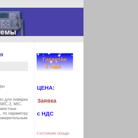
ия
еры
ЦЕНА:
во для поверки
Заявка
 MIC-3, MIC-
известных
с НДС
, по параметру
 измерительным
Состояние склада: