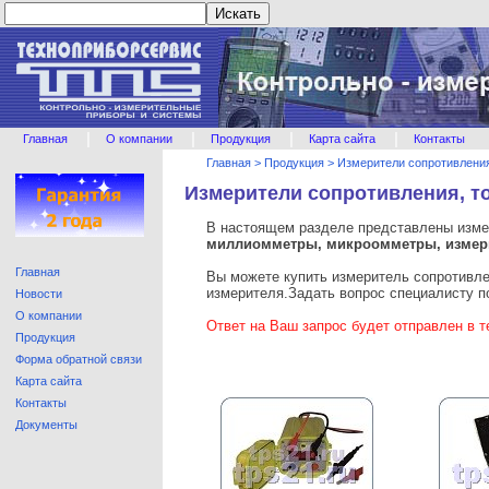
|
|
|
|
Главная
О компании
Продукция
Карта сайта
Контакты
Главная
>
Продукция
>
Измерители сопротивлени
Измерители сопротивления, т
В настоящем разделе представлены изме
миллиомметры, микроомметры, измер
Главная
Вы можете купить измеритель сопротивлен
измерителя.Задать вопрос специалисту 
Новости
О компании
Ответ на Ваш запрос будет отправлен в т
Продукция
Форма обратной связи
Карта сайта
Контакты
Документы