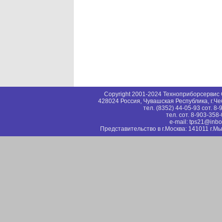
Copyright 2001-2024 Техноприборсерви
428024 Россия, Чувашская Республика, г.Че
тел. (8352) 44-05-93 сот. 8
тел. сот. 8-903-358
e-mail: tps21@inbo
Представительство в г.Москва: 141011 г.Мы