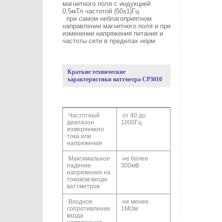
магнитного поля с индукцией
0,5мТл частотой (50±1)Гц
при самом неблагоприятном
направлении магнитного поля и при
изменении напряжения питания и
частоты сети в пределах норм
Краткие технические
характеристики ваттметра СР3010
Частотный
от 40 до
диапазон
1000Гц
измеряемого
тока или
напряжения
Максимальное
не более
падение
300мВ
напряжения на
токовом входе
ваттметров
Входное
не менее
сопротивление
1МОм
входа