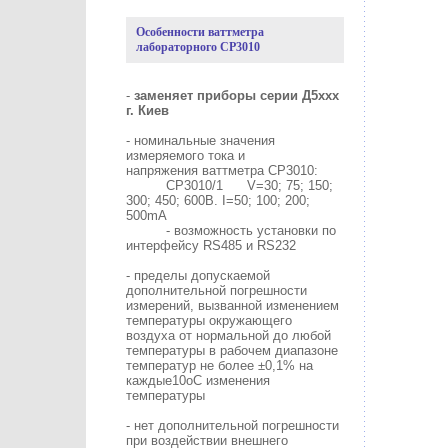
Особенности ваттметра
лабораторного СР3010
-
заменяет приборы серии Д5ххх
г. Киев
- номинальные значения
измеряемого тока и
напряжения ваттметра СР3010:
СР3010/1 V=30; 75; 150;
300; 450; 600В. I=50; 100; 200;
500mА
- возможность установки по
интерфейсу RS485 и RS232
- пределы допускаемой
дополнительной погрешности
измерений, вызванной изменением
температуры окружающего
воздуха от нормальной до любой
температуры в рабочем диапазоне
температур не более ±0,1% на
каждые10оС изменения
температуры
- нет дополнительной погрешности
при воздействии внешнего