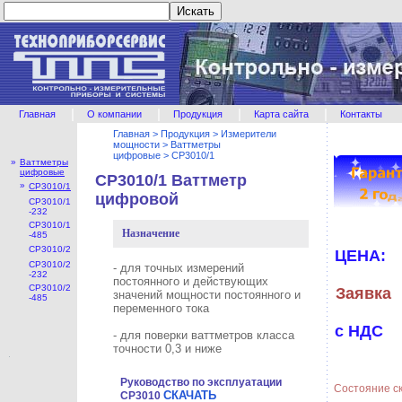
|
|
|
|
Главная
О компании
Продукция
Карта сайта
Контакты
Главная
>
Продукция
>
Измерители
мощности
>
Ваттметры
цифровые
>
СР3010/1
»
Ваттметры
цифровые
СР3010/1 Ваттметр
»
СР3010/1
цифровой
СР3010/1
-232
СР3010/1
Назначение
-485
СР3010/2
ЦЕНА:
СР3010/2
- для точных измерений
-232
постоянного и действующих
СР3010/2
Заявка
значений мощности постоянного и
-485
переменного тока
с НДС
- для поверки ваттметров класса
точности 0,3 и ниже
Руководство по эксплуатации
Состояние с
СКАЧАТЬ
СР3010