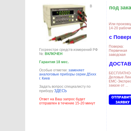
В
под зак
Или произво
14-20 рабочи
с Повер
Поверка:
Госреестре средств измерений РФ
Первичная
№:
ВКЛЮЧЕН
заводская
Гарантия 18 мес.
ДОСТАВ
Особые отметки:
заменяет
БЕСПЛАТНО-
аналоговые приборы серии Д5ххх
Деловые Лин
г. Киев
ЕМС-Экспрес
заказе от ...
Задать вопрос специалисту по
ЗДЕСЬ
прибору
Ответ на Ваш запрос будет
отправлен в течение 15-20 минут