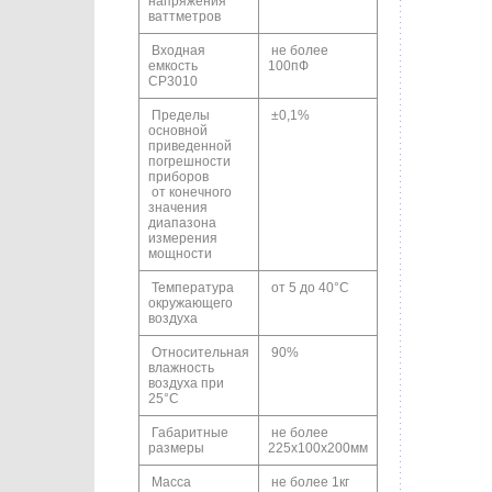
напряжения
ваттметров
Входная
не более
емкость
100пФ
СР3010
Пределы
±0,1%
основной
приведенной
погрешности
приборов
от конечного
значения
диапазона
измерения
мощности
Температура
от 5 до 40°C
окружающего
воздуха
Относительная
90%
влажность
воздуха при
25°C
Габаритные
не более
размеры
225х100х200мм
Масса
не более 1кг