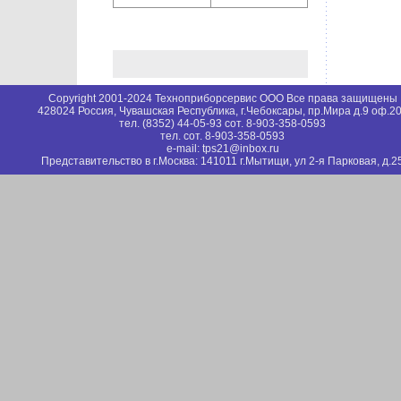
Copyright 2001-2024 Техноприборсервис ООО Все права защищены
428024 Россия, Чувашская Республика, г.Чебоксары, пр.Мира д.9 оф.2
тел. (8352) 44-05-93 сот. 8-903-358-0593
тел. сот. 8-903-358-0593
e-mail: tps21@inbox.ru
Представительство в г.Москва: 141011 г.Мытищи, ул 2-я Парковая, д.2