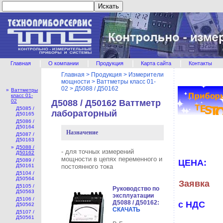
|
|
|
|
Главная
О компании
Продукция
Карта сайта
Контакты
Главная
>
Продукция
>
Измерители
мощности
>
Ваттметры класс 01-
02
>
Д5088 / Д50162
»
Ваттметры
класс 01-
02
Д5088 / Д50162 Ваттметр
Д5085 /
лабораторный
Д50165
Д5086 /
Д50164
Назначение
Д5087 /
Д50163
»
Д5088 /
- для точных измерений
Д50162
мощности в цепях переменного и
Д5089 /
ЦЕНА:
Д50161
постоянного тока
Д5104 /
Д50564
Заявка
Д5105 /
Руководство по
Д50563
эксплуатации
Д5106 /
Д5088 / Д50162:
с НДС
Д50562
СКАЧАТЬ
Д5107 /
Д50561