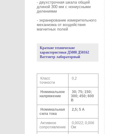
- двухстрочная шкала общей
длиной 300 мм с нониусными
делениями
- экранирование измерительного
механизма от воздействия
магнитных полей
Краткие технические
характеристики Д5088 Д50162
Ваттметр лабораторный
Класс
0,2
точности
Номинальное
30; 75; 150;
напряжение
300; 450; 600
В
Номинальная
2,5; 5 А
сила тока
Активное
0,0022; 0,006
сопротивление
Ом