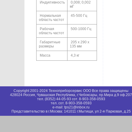
Индуктивность
0,008; 0,002
мГ
Нормальная
45-500 Гц
область частот
Рабочая
500-1000 Гц
область частот
Габаритные
205 х 290 х
размеры
135 мм
Масса
4,3 кг
Copyright 2001-2024 Техноприборсервис ООО Все права защищены
428024 Россия, Чувашская Республика, г.Чебоксары, пр.Мира д.9 оф.207
тел. (8352) 44-05-93 сот. 8-903-358-0593
тел. сот. 8-903-358-0593
e-mail: tps21@inbox.ru
Представительство в г.Москва: 141011 г.Мытищи, ул 2-я Парковая, д.25