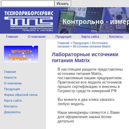
|
|
|
|
Главная
О компании
Продукция
Карта сайта
Контакты
Главная
>
Продукция
>
Источники
питания
>
Источники питания Matrix
Лабораторные источники
питания Matrix
В настоящем разделе представлены
Главная
источники питания Matrix,
Новости
поставляемые нашим предприятием.
Практически все модели источников
О компании
прошли сертификацию и внесены в
Продукция
Госреестр средств измерений РФ.
Форма обратной связи
Вы можете в два клика заказать
Карта сайта
любую модель.
Контакты
Документы
Наши менеджеры свяжутся с Вами
для оформления заказа более
детально