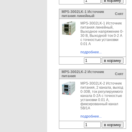
MPS-3002LK-1 Источник
Снят
питания линейный
MPS-3002LK-1 Источник
питания линейный,
Выходное напряжение 0-
30 В, Выходной ток 0-2 А
с точностью установки
0.01 А
подробнее...
MPS-3002LK-2 Источник
Снят
питания
MPS-3002LK-2 Источник
питания, 2 канала, выход
0-30В, ток регулируемого
канала 0-2А с точностью
установки 0.01 А,
фиксированный канал
5В/1А
подробнее...