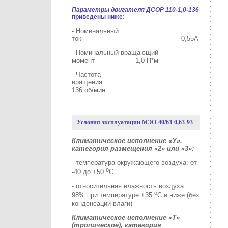
Параметры двигателя ДСОР 110-1,0-136
приведены ниже:
- Номинальный
ток 0,55А
- Номинальный вращающий
момент 1,0 Н*м
- Частота
вращения
136 об/мин
Условия эксплуатации МЭО-40/63-0,63-93
Климатическое исполнение «У»,
категория размещения «2» или «3»:
- температура окружающего воздуха: от
о
-40 до +50
С
- относительная влажность воздуха:
о
98% при температуре +35
С и ниже (без
конденсации влаги)
Климатическое исполнение «Т»
(тропическое), категория