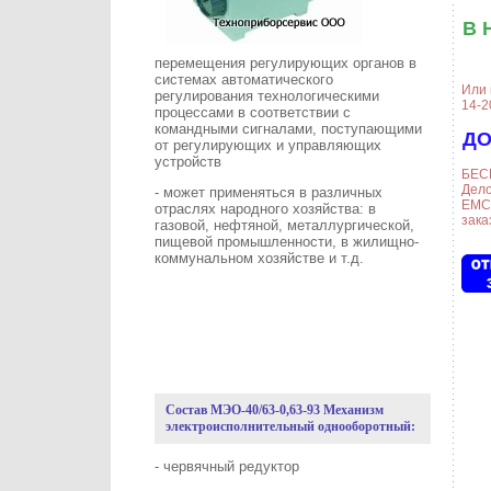
В 
перемещения регулирующих органов в
системах автоматического
Или 
регулирования технологическими
14-2
процессами в соответствии с
командными сигналами, поступающими
ДО
от регулирующих и управляющих
устройств
БЕС
Дело
- может применяться в различных
ЕМС-
отраслях народного хозяйства: в
заказ
газовой, нефтяной, металлургической,
пищевой промышленности, в жилищно-
коммунальном хозяйстве и т.д.
Состав МЭО-40/63-0,63-93 Механизм
электроисполнительный однооборотный:
- червячный редуктор