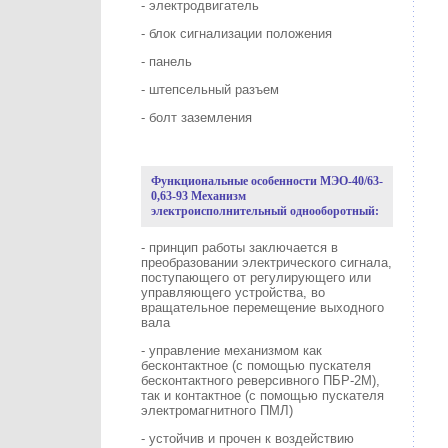
- электродвигатель
- блок сигнализации положения
- панель
- штепсельный разъем
- болт заземления
Функциональные особенности МЭО-40/63-
0,63-93 Механизм
электроисполнительный однооборотный:
- принцип работы заключается в
преобразовании электрического сигнала,
поступающего от регулирующего или
управляющего устройства, во
вращательное перемещение выходного
вала
- управление механизмом как
бесконтактное (с помощью пускателя
бесконтактного реверсивного ПБР-2М),
так и контактное (с помощью пускателя
электромагнитного ПМЛ)
- устойчив и прочен к воздействию