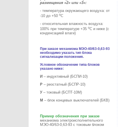
размещения «2» или «3»:
- температура окружающего воздуха: от
о
-10 до +50
С
- относительная влажность воздуха:
о
100% при температуре +35
С и ниже (с
конденсацией влаги)
При заказе механизма МЭО-40/63-0,63-93
необходимо указать тип блока
сигнализации положения.
Условное обозначение типа блоков
указано ниже:
И
– индуктивный (БСПИ-10)
Р
– реостатный (БСПР-10)
У
– токовый (БСПТ-10М)
М
– блок концевых выключателей (БКВ)
Пример обозначения при заказе
механизма электроисполнительного
МЭО-40/63-0,63-93 с токовым блоком