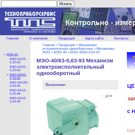
|
|
|
|
Главная
О компании
Продукция
Карта сайта
Контакты
Главная
>
Продукция
>
Механизмы
исполнительные однооборотные
>
Механизмы
МЭО
>
МЭО-40
>
МЭО-40/63-0,63-93
»
МЭО-40
МЭО-40/25-
МЭО-40/63-0,63-93 Механизм
0,25-93
электроисполнительный
МЭО-40/63-
0,25-90
однооборотный
»
МЭО-40/63-
0,63-93
МЭО-40/160-
Назначение:
ЦЕ
0,63-90
МЭО-40/10-
0,25-99
- для
за
МЭО-40/25-
0,63-99
с 
Сост