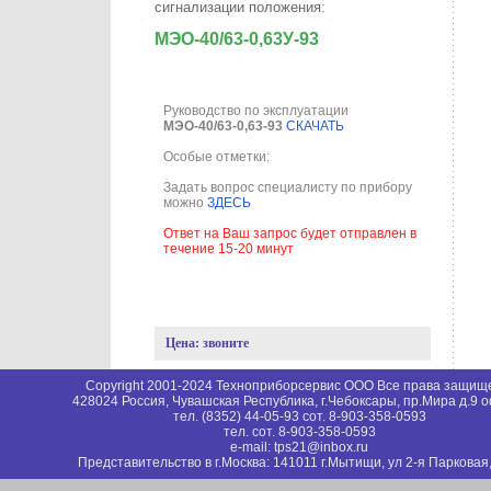
сигнализации положения:
МЭО-40/63-0,63У-93
Руководство по эксплуатации
МЭО-40/63-0,63-93
СКАЧАТЬ
Особые отметки:
Задать вопрос специалисту по прибору
можно
ЗДЕСЬ
Ответ на Ваш запрос будет отправлен в
течение 15-20 минут
Цена: звоните
Copyright 2001-2024 Техноприборсервис ООО Все права защи
428024 Россия, Чувашская Республика, г.Чебоксары, пр.Мира д.9 
тел. (8352) 44-05-93 сот. 8-903-358-0593
тел. сот. 8-903-358-0593
e-mail: tps21@inbox.ru
Представительство в г.Москва: 141011 г.Мытищи, ул 2-я Парковая,