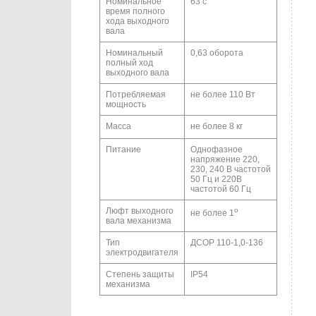
Номинальное
63 с
время полного
хода выходного
вала
Номинальный
0,63 оборота
полный ход
выходного вала
Потребляемая
не более 110 Вт
мощность
Масса
не более 8 кг
Питание
Однофазное
напряжение 220,
230, 240 В частотой
50 Гц и 220В
частотой 60 Гц
Люфт выходного
о
не более 1
вала механизма
Тип
ДСОР 110-1,0-136
электродвигателя
Степень защиты
IP54
механизма