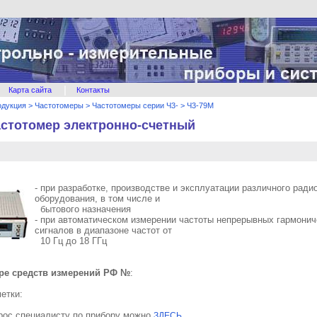
|
Карта сайта
Контакты
одукция
>
Частотомеры
>
Частотомеры серии Ч3-
>
Ч3-79М
астотомер электронно-счетный
- при разработке, производстве и эксплуатации различного ради
оборудования, в том числе и
бытового назначения
- при автоматическом измерении частоты непрерывных гармонич
сигналов в диапазоне частот от
10 Гц до 18 ГГц
тре средств измерений РФ №
:
етки:
рос специалисту по прибору можно
ЗДЕСЬ