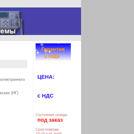
ЦЕНА:
оэлектронного
еских (НГ)
с НДС
Состояние склада:
под заказ
Срок поверки:
10-15 раб.дней