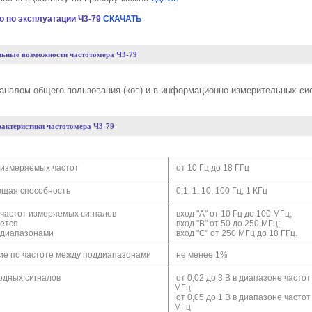
о по эксплуатации Ч3-79
СКАЧАТЬ
ьные возможности частотомера Ч3-79
 каналом общего пользования (коп) и в информационно-измерительных с
рактеристики частотомера Ч3-79
измеряемых частот
от 10 Гц до 18 ГГц
щая способность
0,1; 1; 10; 100 Гц; 1 КГц
частот измеряемых сигналов
вход "А" от 10 Гц до 100 МГц;
ется
вход "В" от 50 до 250 МГц;
ддиапазонами
вход "С" от 250 МГц до 18 ГГц.
е по частоте между поддиапазонами
не менее 1%
одных сигналов
от 0,02 до 3 В в диапазоне частот
МГц
от 0,05 до 1 В в диапазоне частот
МГц