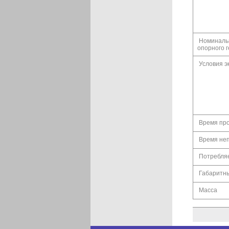
Номинальн
опорного 
Условия э
Время про
Время не
Потребля
Габаритн
Масса