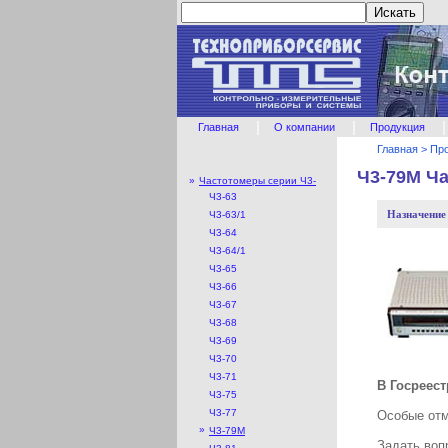
|
|
|
Главная
О компании
Продукция
Главная
>
Пр
Ч3-79М Ч
»
Частотомеры серии Ч3-
Ч3-63
Назначение
Ч3-63/1
Ч3-64
Ч3-64/1
Ч3-65
Ч3-66
Ч3-67
Ч3-68
Ч3-69
Ч3-70
Ч3-71
В Госреес
Ч3-75
Ч3-77
Особые отм
»
Ч3-79М
Задать воп