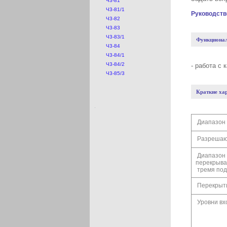
Ч3-81
Ч3-81/1
Руководств
Ч3-82
Ч3-83
Ч3-83/1
Функционал
Ч3-84
Ч3-84/1
Ч3-84/2
- работа с
Ч3-85/3
Краткие ха
Диапазон 
Разрешаю
Диапазон 
перекрыва
тремя по
Перекрыти
Уровни вх