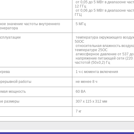
от 0,05 до 5 МВт в диапазоне част
12 ГГц
от 0,06 до 5 МВт в диапазоне част
ГГЦ
ое значение частоты внутреннего
5 МГц
генератора
ксплуатации
температура окружающего воздуха
50ОС
относительная влажность воздух
температуре 25ОС
атмосферное давление от 537 до 
напряжение питающей сети (220 
частотой (50±0,2) Гц
грева
1 ч с момента включения
прерывной работы
не менее 8 ч
емая мощность
60 ВА
ые размеры
307 х 115 х 312 мм
7 кг