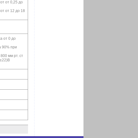
от от 0,25 до
от от 12 до 18
 от 0 до
а 90% при
800 мм рт. ст
±22)В