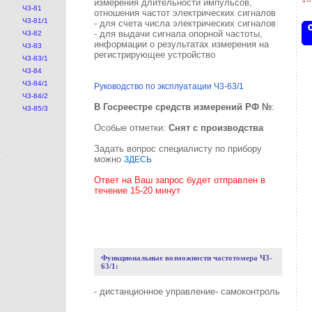
измерения длительности импульсов,
Ч3-81
отношения частот электрических сигналов
Ч3-81/1
- для счета числа электрических сигналов
- для выдачи сигнала опорной частоты,
Ч3-82
информации о результатах измерения на
Ч3-83
регистрирующее устройство
Ч3-83/1
Ч3-84
Ч3-84/1
Руководство по эксплуатации Ч3-63/1
Ч3-84/2
В Госреестре средств измерений РФ №
:
Ч3-85/3
Особые отметки:
Снят с производства
Задать вопрос специалисту по прибору
можно
ЗДЕСЬ
Ответ на Ваш запрос будет отправлен в
течение 15-20 минут
Функциональные возможности частотомера Ч3-
63/1:
- дистанционное управление- самоконтроль