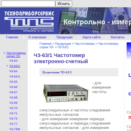
|
|
|
|
Главная
О компании
Продукция
Карта сайта
Контакты
Главная
>
Продукция
>
Частотомеры
>
Частотомеры
серии Ч3-
>
Ч3-63/1
»
Частотомеры
Ч3-63/1 Частотомер
серии Ч3-
электронно-счетный
Ч3-63
»
Ч3-63/1
Ч3-64
Назначение Ч3-63/1
Ч3-64/1
Ч3-65
- для
измерения
Ч3-66
частоты
Ч3-67
Ч3-68
Ч3-69
Ч3-70
синусоидальных и частоты следования
Со
Ч3-71
импульсных сигналов
- для измерения измерения периода
Ч3-75
синусоидальных и периода следования
Ч3-77
Ср
импульсных сигналов - для измерения
Ч3-79М
10