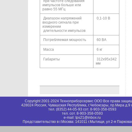
при частоте следования
импульсов больше или
равно 55 МГц
Диапазон напряжений
0,1-10 В
входного сигнала при
измерении
длительности импульсов
Потребляемая мощность
60 ВА
Масса
6 кг
Габариты
312х95х342
мм
Copyright 2001-2024 Техноприборсервис ООО Все права защи
428024 Россия, Чувашская Республика, г.Чебоксары, пр.Мира д.9
тел. (8352) 44-05-93 сот. 8-903-358-0593
тел. сот. 8-903-358-0593
e-mail: tps21@inbox.ru
Представительство в г.Москва: 141011 г.Мытищи, ул 2-я Парковая